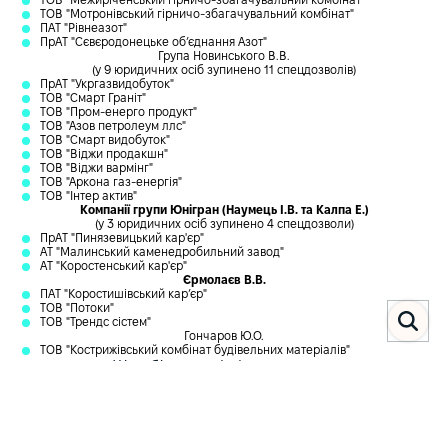
ТОВ "Межиріченський гірничо-збагачувальний комбінат"
ТОВ "Мотронівський гірничо-збагачувальний комбінат"
ПАТ "Рівнеазот"
ПрАТ "Сєвєродонецьке об’єднання Азот"
Група Новинського В.В.
(у 9 юридичних осіб зупинено 11 спецдозволів)
ПрАТ "Укргазвидобуток"
ТОВ "Смарт Граніт"
ТОВ "Пром-енерго продукт"
ТОВ "Азов петролеум ллс"
ТОВ "Смарт видобуток"
ТОВ "Віджи продакшн"
ТОВ "Віджи вармінг"
ТОВ "Аркона газ-енергія"
ТОВ "Інтер актив"
Компанії групи Юнігран (Наумець І.В. та Калпа Е.)
(у 3 юридичних осіб зупинено 4 спецдозволи)
ПрАТ "Пинязевицький кар'єр"
АТ "Малинський каменедробильний завод"
АТ "Коростенський кар'єр"
Єрмолаєв В.В.
ПАТ "Коростишівський кар’єр"
ТОВ "Потоки"
ТОВ "Трендс сістем"
Гончаров Ю.О.
ТОВ "Кострижівський комбінат будівельних матеріалів"
Що об’єднує ці підприємства:
1) Перебування майна під дією
різних обмежуючих правових
режимів одночасно
(арешт у кримінальному провадженні, санкції на
КБВ підприємств, наприклад, вся група підприємств Новинського)
і
пов’язані з цим наслідки, зокрема зупинення дії спецдозволів
, які
видає Держгеонадра.