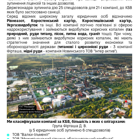
зупинення ліцензій та інших дозволів).
Держгеонадра зупинила дію 25 спецдозволів для 21-ї компанії, до КБВ
яких було застосовано санкції.
Серед відомих широкому загалу юридичних осіб відзначимо
Рівнеазот, Коростенський кар’єр, Коростишівський кар’єр,
Укргазвидобуток
та інші. Всі компанії логічно пов’язані зі сферою
надрокористування і займаються видобутком корисних копалин (
газ
природний, руди титану, пісок, питна вода, граніт
тощо). При чому,
деякі з них займаються видобутком корисних копалин, які мають
стратегічне значення для сталого розвитку економіки та
обороноздатності держави (
титанові і цирконієві руди
- 3 компанії
Фірташа,
мідні руди
- компанія Новинського ТОВ "Інтер актив").
Ми класифікували компанії за КБВ, більшість з яких є олігархами:
Група Фірташа Д. В.
(у 5 юридичних осіб зупинено 6 спецдозволів)
ТОВ "Валки-Ільменіт"