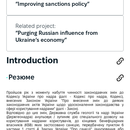
“Improving sanctions policy”
Related project:
“Purging Russian influence from
Ukraine’s economy”
Introduction
Резюме
Пройшов рік з моменту набуття чинності законодавчих змін до
Кодексу України про надра (далі - Кодекс про надра, Кодекс),
внесених Законом України "Про внесення змін до деяких
законодавчих актів України щодо удосконалення законодавства у
сфері користування надрами" (далі - Закон).
Відповідно до цих змін, Державна служба геології та надр України
(Держгеонадра) анульовує / зупиняє дію спеціального дозволу на
користування надрами користувачів, до кінцевих бенефіціарних
власників (КБВ) яких застосовано санкцію, передбачену пунктом 6
частини 1 статті 4 Закону України "Про санкції" (анулювання або