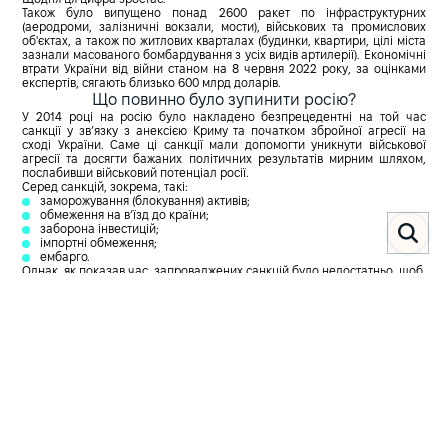
Також було випущено понад 2600 ракет по інфраструктурних
(аеродроми, залізничні вокзали, мости), військових та промислових
об'єктах, а також по житлових кварталах (будинки, квартири, цілі міста
зазнали масованого бомбардування з усіх видів артилерії). Економічні
втрати України від війни станом на 8 червня 2022 року, за оцінками
експертів, сягають близько 600 млрд доларів.
Що повинно було зупинити росію?
У 2014 році на росію було накладено безпрецедентні на той час
санкції у зв’язку з анексією Криму та початком збройної агресії на
сході України. Саме ці санкції мали допомогти уникнути військової
агресії та досягти бажаних політичних результатів мирним шляхом,
послабивши військовий потенціал росії.
Серед санкцій, зокрема, такі:
заморожування (блокування) активів;
обмеження на в’їзд до країни;
заборона інвестицій;
імпортні обмеження;
ембарго.
Однак, як показав час, запроваджених санкцій було недостатньо, щоб
зупинити росію від подальших агресивних дій.
Новим видом санкцій у цій війні може стати конфіскація активів