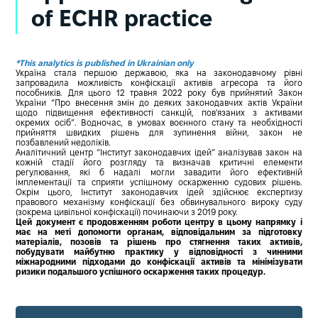
of ECHR practice
*This analytics is published in Ukrainian only
Україна стала першою державою, яка на законодавчому рівні
запровадила можливість конфіскації активів агресора та його
пособників. Для цього 12 травня 2022 року був прийнятий Закон
України “Про внесення змін до деяких законодавчих актів України
щодо підвищення ефективності санкцій, пов'язаних з активами
окремих осіб”. Водночас, в умовах воєнного стану та необхідності
прийняття швидких рішень для зупинення війни, закон не
позбавлений недоліків.
Аналітичний центр “Інститут законодавчих ідей” аналізував закон на
кожній стадії його розгляду та визначав критичні елементи
регулювання, які б надалі могли завадити його ефективній
імплементації та сприяти успішному оскарженню судових рішень.
Окрім цього, Інститут законодавчих ідей здійснює експертизу
правового механізму конфіскації без обвинувального вироку суду
(зокрема цивільної конфіскації) починаючи з 2019 року.
Цей документ є продовженням роботи центру в цьому напрямку і
має на меті допомогти органам, відповідальним за підготовку
матеріалів, позовів та рішень про стягнення таких активів,
побудувати майбутню практику у відповідності з чинними
міжнародними підходами до конфіскації активів та мінімізувати
ризики подальшого успішного оскарження таких процедур.