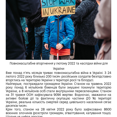
Повномасштабне вторгнення у лютому 2022 та наслідки війни для
України
Вже понад п’ять місяців триває повномасштабна війна в Україні. З 24
лютого 2022 року близько 200 тисяч російських солдатів безпідставно
вторглись на територію України з території росії та білорусі.
Найперше, постраждали громадяни України. Станом на травень 2022
року понад 6 мільйонів біженців були змушені покинути територію
України, а 8 мільйонів осіб стали внутрішніми переселенцями. Станом
на 31 травня ООН зафіксувала 9094 жертви. Водночас, зважаючи на
активні бойові дії та фактичну окупацію частини (20 %) території
України, реальна кількість смертей серед цивільного населення сягає
десятків тисяч.
Крім того, станом на 28 квітня 2022 року було зафіксовано 8600
воєнних злочинів (розстріли громадян, зґвалтування, катування тощо).
Щодня ця цифра зростає.