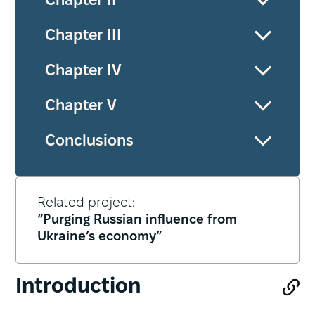
Chapter II
Chapter III
Chapter IV
Chapter V
Conclusions
Related project:
“Purging Russian influence from
Ukraine’s economy”
Introduction