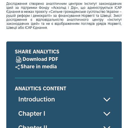
Дослідження створено аналітичним центром Інститут законодавчих
ідей за підтримки Фонду «Аскольд і Дір», що адмініструється ІСАР
Єднання в межах проєкту «Сильне громадянське суспільство України –
рушій реформ і демократії» за фінансування Норвегії та Швеції. Зміст
дослідження є відповідальністю аналітичного центру «Інститут
законодавчих ідей» та не є відображенням поглядів урядів Норвегії,
Швеції або ІСАР Єднання.
SHARE ANALYTICS
Download PDF
Share in media
ANALYTICS CONTENT
Introduction
Chapter I