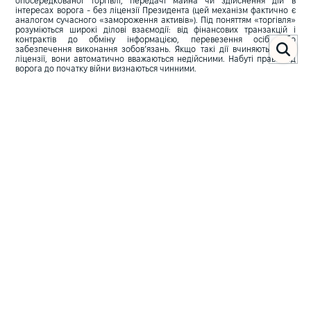
опосередкованої торгівлі, передачі майна чи здійснення дій в
інтересах ворога - без ліцензії Президента (цей механізм фактично є
аналогом сучасного «замороження активів»). Під поняттям «торгівля»
розуміються широкі ділові взаємодії: від фінансових транзакцій і
контрактів до обміну інформацією, перевезення осіб або
забезпечення виконання зобов’язань. Якщо такі дії вчиняються без
ліцензії, вони автоматично вважаються недійсними. Набуті права від
ворога до початку війни визнаються чинними.
Відповідальним органом за реалізацію вищеперелічених обмежень
стало Управління з питань іноземної власності (Office of Alien Property
Custodian, APC). Додатково воно має повноваження конфісковувати
майно будь-якої особи, якщо її дії можуть бути розцінені як загроза для
національної безпеки або ведення війни.
Вся вилучена власність передається в управління держави,
депонується у Казначействі США, а нерухомість та інші активи
зберігаються в уповноважених банках або трастових компаніях. Це
фактично сформувало аналог сучасного механізму «управління
активами».
Одночасно TWEA передбачає механізм захисту прав третіх осіб, які не
є ворогами, але мають частку у конфіскованому майні (наприклад,
через спільну власність або іпотеку). Такі особи можуть подати заяву
до APC і претендувати на відновлення свої прав.
Окремо заслуговує на увагу інструмент «заміни сторони договору». В
контексті закону повідомлення APC прирівнювалося до повідомлення
ворога. Наприклад, американський громадянин до війни позичив
гроші німецькому підприємцю під заставу нерухомості. Після початку
війни, цей громадянин міг реалізувати заставу (тобто продати
нерухомість), але повідомивши не напряму ворога, а APC. Залишки
після погашення боргу утримуються під контролем Президента до
особливого розпорядження. Таким чином, закону забезпечив правову