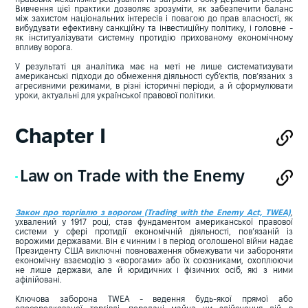
Вивчення цієї практики дозволяє зрозуміти, як забезпечити баланс
між захистом національних інтересів і повагою до прав власності, як
вибудувати ефективну санкційну та інвестиційну політику, і головне -
як інституалізувати системну протидію прихованому економічному
впливу ворога.
У результаті ця аналітика має на меті не лише систематизувати
американські підходи до обмеження діяльності суб’єктів, пов’язаних з
агресивними режимами, в різні історичні періоди, а й сформулювати
уроки, актуальні для української правової політики.
Chapter I
Law on Trade with the Enemy
Закон про торгівлю з ворогом (Trading with the Enemy Act, TWEA)
,
ухвалений у 1917 році, став фундаментом американської правової
системи у сфері протидії економічній діяльності, пов’язаній із
ворожими державами. Він є чинним і в період оголошеної війни надає
Президенту США виключні повноваження обмежувати чи забороняти
економічну взаємодію з «ворогами» або їх союзниками, охоплюючи
не лише держави, але й юридичних і фізичних осіб, які з ними
афілійовані.
Ключова заборона TWEA - ведення будь-якої прямої або