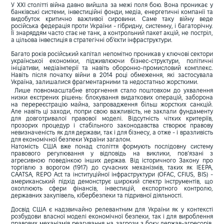
У XXI столітті війна давно вийшла за межі поля бою. Вона проникає у
банківські системи, інвестиційні фонди, медіа, енергетичні компанії та
видобуток критично важливої сировини. Саме таку війну веде
російська федерація проти України - гібридну, системну, і багаторічну.
Її знаряддям часто стає не танк, а контрольний пакет акцій, не постріл,
а цільова інвестиція в стратегічні об’єкти інфраструктури.
Багато років російський капітал непомітно проникав у ключові сектори
української економіки, підживлюючи бізнес-структури, політичні
ініціативи, медіаімперії та навіть оборонно-промисловий комплекс.
Навіть після початку війни в 2014 році обмеження, які застосувала
Україна, залишалися фрагментарними та недостатньо жорсткими.
Лише повномасштабне вторгнення стало поштовхом до ухвалення
низки екстрених рішень: блокування видаткових операцій, заборона
на перереєстрацію майна, запровадження більш жорстких санкцій.
Але навіть ці заходи, попри свою важливість, не заклали фундаменту
для довготривалої правової моделі. Відсутність чітких критеріїв,
прозорих процедур і стабільного законодавства створює правову
невизначеність як для держави, так і для бізнесу, а отже - і вразливість
для економічної безпеки України загалом.
Натомість США вже понад століття формують послідовну систему
правового регулювання у відповідь на виклики, пов’язані з
агресивною поведінкою інших держав. Від історичного Закону про
торгівлю з ворогом (1917) до сучасних механізмів, таких як IEEPA,
CAATSA, REPO Act та інституційної інфраструктури (OFAC, CFIUS, BIS) -
американський підхід демонструє широкий спектр інструментів, що
охоплюють сфери фінансів, інвестицій, експортного контролю,
державних закупівель, кібербезпеки та підривної діяльності.
Досвід США є надзвичайно релевантним для України як у контексті
розбудови власної моделі економічної безпеки, так і для вироблення
правових механізмів реагування на загрози з боку держав-агресорів.