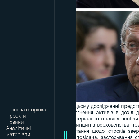
У цьому дослідженні предст
Головна сторінка
стягнення активів в дохід 
Проєкти
матеріально-правові особлив
Новини
принципів верховенства пра
Аналітичні
питання щодо: строків звер
матеріали
відповідача, застосування с