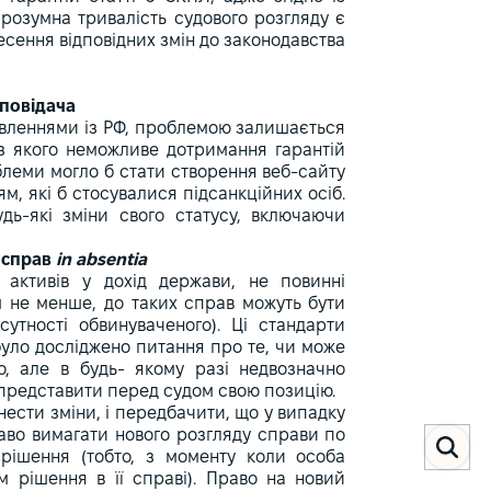
розумна тривалість судового розгляду є
есення відповідних змін до законодавства
дповідача
авленнями із РФ, проблемою залишається
ез якого неможливе дотримання гарантій
леми могло б стати створення веб-сайту
м, які б стосувалися підсанкційних осіб.
удь-які зміни свого статусу, включаючи
у справ
in absentia
 активів у дохід держави, не повинні
м не менше, до таких справ можуть бути
сутності обвинуваченого). Ці стандарти
 було досліджено питання про те, чи може
, але в будь- якому разі недвозначно
 і представити перед судом свою позицію.
нести зміни, і передбачити, що у випадку
раво вимагати нового розгляду справи по
рішення (тобто, з моменту коли особа
м рішення в її справі). Право на новий