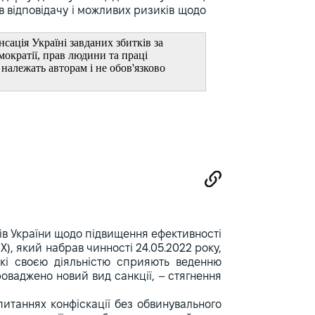
в відповідачу і можливих ризиків щодо
сація Україні завданих збитків за
мократії, прав людини та праці
належать авторам і не обов'язково
ів України щодо підвищення ефективності
X), який набрав чинності 24.05.2022 року,
 які своєю діяльністю сприяють веденню
роваджено новий вид санкції, – стягнення
питаннях конфіскації без обвинувального