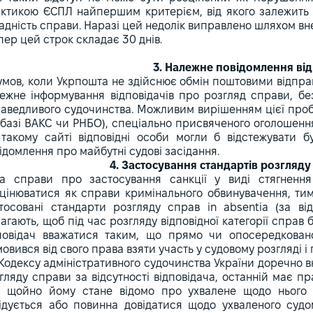
ктикою ЄСПЛ найпершим критерієм, від якого залежить 
адність справи. Наразі цей недолік виправлено шляхом вн
епер цей строк складає 30 днів.
3. Належне повідомлення ві
умов, коли Укрпошта не здійснює обмін поштовими відпр
ежне інформування відповідачів про розгляд справи, б
аведливого судочинства. Можливим вирішенням цієї проб
 базі ВАКС чи РНБО), спеціально присвяченого оголошення
такому сайті відповідні особи могли б відстежувати б
ідомлення про майбутні судові засідання.
4. Застосування стандартів розгляд
а справи про застосування санкції у виді стягнення
цінюватися як справи кримінального обвинувачення, ти
тосовані стандарти розгляду справ in absentia (за від
агають, щоб під час розгляду відповідної категорії справ
повідач вважатися таким, що прямо чи опосередковано
мовився від свого права взяти участь у судовому розгляді
Кодексу адміністративного судочинства України доречно в
гляду справи за відсутності відповідача, останній має п
і щойно йому стане відомо про ухвалене щодо нього 
ідується або повинна довідатися щодо ухваленого судо