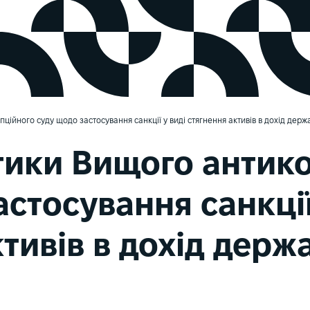
ційного суду щодо застосування санкції у виді стягнення активів в дохід дер
тики Вищого антик
стосування санкції
тивів в дохід держ