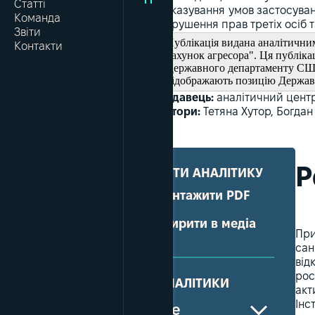
Статті
доказування умов застосуван
Команда
порушення прав третіх осіб та
Звіти
Публікація видана аналітичним
Контакти
рахунок агресора". Ця публіка
Державного департаменту США.
відображають позицію Держа
Видавець:
аналітичний центр
Автори:
Тетяна Хутор, Богда
Р
ПОШИРИТИ АНАЛІТИКУ
Завантажити PDF
Поширити в медіа
При
сан
від
рос
ВМІСТ АНАЛІТИКИ
акт
Інс
Резюме