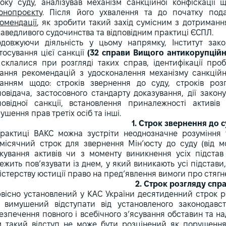
оку суду, аналізував механізм санкційної конфіскації
онопроєкту
. Після його ухвалення та до початку пода
омендації
, як зробити такий захід сумісним з дотримання
аведливого судочинства та відповідним практиці ЄСПЛ.
довжуючи діяльність у цьому напрямку, Інститут зако
тосування цієї санкції
(32 справи Вищого антикорупційн
 склалися при розгляді таких справ, ідентифікації пр
ання рекомендацій з удосконалення механізму санкційн
анням щодо: строків звернення до суду, строків роз
повідача, застосовного стандарту доказування, дії закон
повідної санкції, встановлення приналежності активі
ушення прав третіх осіб та інші.
1. Строк звернення до 
рактиці ВАКС можна зустріти неоднозначне розуміння 
місячний строк для звернення Мін’юсту до суду (від м
кування активів чи з моменту виникнення усіх підстав 
ежить пов’язувати із днем, у який виникають усі підстави
істерству юстиції право на пред’явлення вимоги про стягн
2. Строк розгляду спр
вісно установлений у КАС України десятиденний строк р
 вимушений відступати від установленого законодав
езпечення повного і всебічного з’ясування обставин та н
м такий відступ не може бути розцінений як порушення 