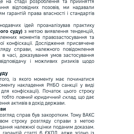
 ще на стадії розроблення та прийняття
ння відповідних позовів, ми надавали
м гарантій права власності і стандартів
нодавчих ідей проаналізував практику
ого суду)
з метою виявлення тенденцій,
облемних моментів правозастосування та
ої конфіскації. Дослідження присвячене
гляду справи, належного повідомлення
у в часі, доказування умов застосування
в відповідачу і можливих ризиків щодо
суду
того, із якого моменту має починатися
оменту накладення РНБО санкції у виді
для конфіскації). Початок цього строку
, тобто
повний юридичний склад
, що дає
ення активів в дохід держави.
ави
озгляд справ був закоротким. Тому ВАКС
ством строку розгляду справи з метою
адання належної оцінки поданим доказам.
гарантій статті 6 ЄКПЛ, адже згідно із