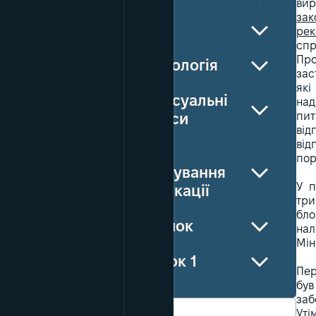
вир
зак
Вступ
рек
спр
Про
Методологія
зас
які
Процесуальні
над
пит
процеси
від
від
Умови
пор
застосування
У п
конфіскації
три
бло
Підсумок
нал
Мін
Додаток 1
Пер
був
заб
Уті