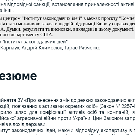
ня відповідної санкції, встановлення приналежності активі
 інші.
 центром "Інститут законодавчих ідей" в межах проєкту "Компен
ція стала можливою завдяки щедрій підтримці Бюро у справах де
 Думки, результати та висновки, викладені в цьому документі, 
вного департаменту США.
 "Інститут законодавчих ідей"
н Карнаух, Андрій Климосюк, Тарас Рябченко
езюме
йняття ЗУ «Про внесення змін до деяких законодавчих акт
кцій, пов’язаних з активами окремих осіб» (Закон № 2257-I
крило шлях для конфіскації активів осіб та компаній,
ійської агресивної війни проти України. Цим Законом зап
ивів в дохід держави.
титут законодавчих ідей, маючи відповідну експертизу в 