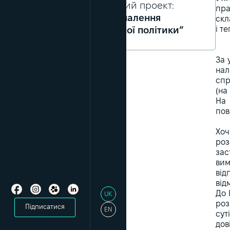
Пов’язаний проект:
пра
“Удосконалення
скл
і т
санкційної політики”
За 
нал
спр
(на
На 
пов
Хоч
роз
зас
вим
від
від
До 
UK
роз
Підписатися
EN
сут
дов