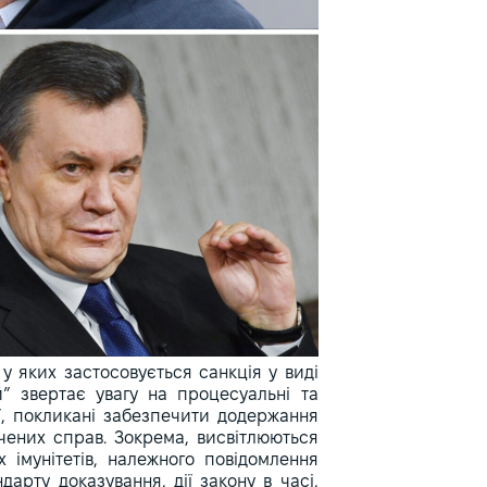
, у яких застосовується санкція у виді
й” звертає увагу на процесуальні та
ії, покликані забезпечити додержання
чених справ. Зокрема, висвітлюються
 імунітетів, належного повідомлення
дарту доказування, дії закону в часі,