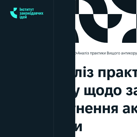
>
>
Головна
Аналітики
Аналіз практики Вищого антикоруп
Аналіз прак
суду щодо за
стягнення ак
роки