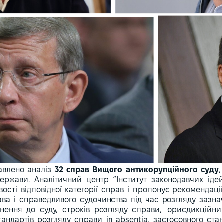
авлено аналіз
32 справ Вищого антикорупційного суду
держави. Аналітичний центр “Інститут законодавчих іде
ості відповідної категорії справ і пропонує рекомендац
ва і справедливого судочинства під час розгляду зазна
нення до суду, строків розгляду справи, юрисдикційних
тандартів розгляду справи in absentia, застосовного стан