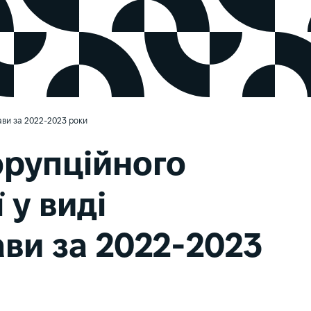
жави за 2022-2023 роки
орупційного
 у виді
ави за 2022-2023