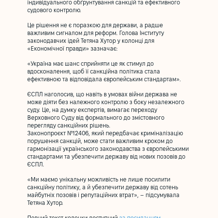
індивідуального обґрунтування санкцій та ефективного
судового контролю.
Це рішення не є поразкою для держави, а радше
важливим сигналом для реформ. Голова Інституту
законодавчих ідей Тетяна Хутор у колонці для
«Економічної правди» зазначає:
«Україна має шанс сприйняти це як стимул до
вдосконалення, щоб її санкційна політика стала
ефективною та відповідала європейським стандартам».
ЄСПЛ наголосив, що навіть в умовах війни держава не
може діяти без належного контролю з боку незалежного
суду. Це, на думку експертів, вимагає переходу
Верховного Суду від формального до змістовного
перегляду санкційних рішень.
Законопроєкт №12406, який передбачає криміналізацію
порушення санкцій, може стати важливим кроком до
гармонізації українського законодавства з європейськими
стандартами та убезпечити державу від нових позовів до
ЄСПЛ.
«Ми маємо унікальну можливість не лише посилити
санкційну політику, а й убезпечити державу від сотень
майбутніх позовів і репутаційних втрат», – підсумувала
Тетяна Хутор.