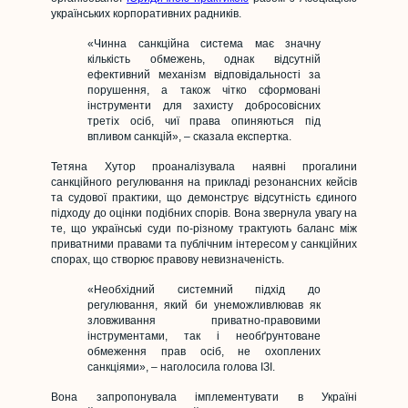
українських корпоративних радників.
«Чинна санкційна система має значну
кількість обмежень, однак відсутній
ефективний механізм відповідальності за
порушення, а також чітко сформовані
інструменти для захисту добросовісних
третіх осіб, чиї права опиняються під
впливом санкцій», – сказала експертка.
Тетяна Хутор проаналізувала наявні прогалини
санкційного регулювання на прикладі резонансних кейсів
та судової практики, що демонструє відсутність єдиного
підходу до оцінки подібних спорів. Вона звернула увагу на
те, що українські суди по-різному трактують баланс між
приватними правами та публічним інтересом у санкційних
спорах, що створює правову невизначеність.
«Необхідний системний підхід до
регулювання, який би унеможливлював як
зловживання приватно-правовими
інструментами, так і необґрунтоване
обмеження прав осіб, не охоплених
санкціями», – наголосила голова ІЗІ.
Вона запропонувала імплементувати в Україні