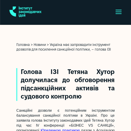
Головна
>
Новини
>
Україна має запровадити інструмент
дозволів для посилення санкційної політики, – голова ІЗІ
Голова ІЗІ Тетяна Хутор
долучилася до обговорення
підсанкційних активів та
судового контролю
Санкційні дозволи є потенційним інструментом
балансування санкційної політики в Україні. Про це
заявила голова Інституту законодавчих ідей Тетяна Хутор
під час IV конференції «БІЗНЕС VS САНКЦІЇ»,
організованої
Юридичною практикою
разом з Асоціацією