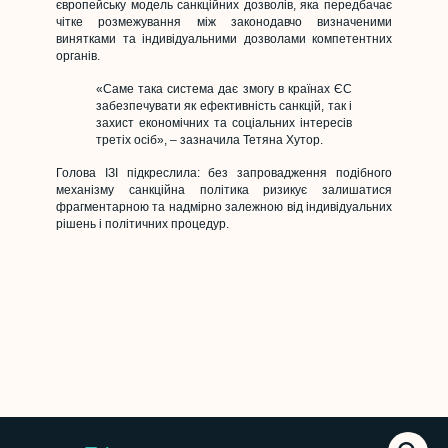
європейську модель санкційних дозволів, яка передбачає
чітке розмежування між законодавчо визначеними
винятками та індивідуальними дозволами компетентних
органів.
«Саме така система дає змогу в країнах ЄС
забезпечувати як ефективність санкцій, так і
захист економічних та соціальних інтересів
третіх осіб», – зазначила Тетяна Хутор.
Голова ІЗІ підкреслила: без запровадження подібного
механізму санкційна політика ризикує залишатися
фрагментарною та надмірно залежною від індивідуальних
рішень і політичних процедур.