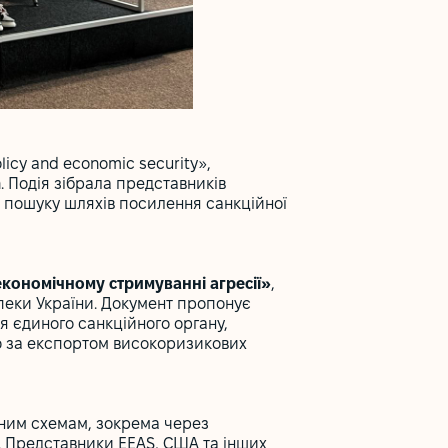
olicy and economic security»,
n. Подія зібрала представників
го пошуку шляхів посилення санкційної
економічному стримуванні агресії»
,
пеки України. Документ пропонує
я єдиного санкційного органу,
ю за експортом високоризикових
дним схемам, зокрема через
Ф. Представники EEAS, США та інших