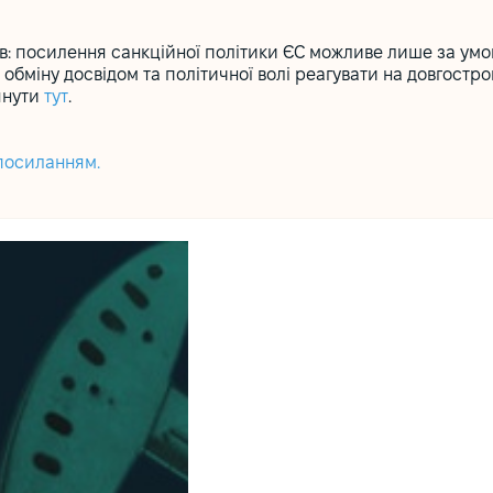
вів: посилення санкційної політики ЄС можливе лише за у
 обміну досвідом та політичної волі реагувати на довгостро
янути
тут
.
посиланням
.