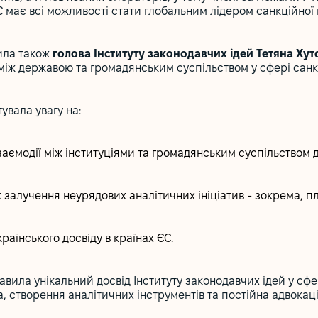
 має всі можливості стати глобальним лідером санкційної к
пила також
голова Інституту законодавчих ідей Тетяна Хут
 між державою та громадянським суспільством у сфері санк
увала увагу на:
заємодії між інституціями та громадянським суспільством 
 залучення неурядових аналітичних ініціатив - зокрема, п
раїнського досвіду в країнах ЄС.
вила унікальний досвід Інституту законодавчих ідей у сфер
, створення аналітичних інструментів та постійна адвокаці