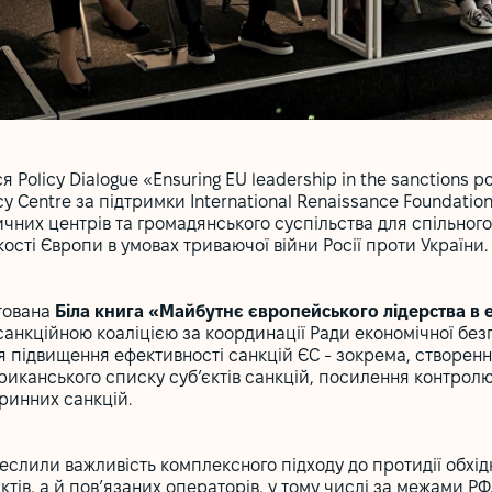
 Policy Dialogue «Ensuring EU leadership in the sanctions p
y Centre за підтримки International Renaissance Foundatio
ітичних центрів та громадянського суспільства для спільно
кості Європи в умовах триваючої війни Росії проти України.
тована
Біла книга «Майбутнє європейського лідерства в 
санкційною коаліцією за координації Ради економічної без
 підвищення ефективності санкцій ЄС - зокрема, створенн
иканського списку суб’єктів санкцій, посилення контрол
ринних санкцій.
еслили важливість комплексного підходу до протидії обхі
ктів, а й пов’язаних операторів, у тому числі за межами Р