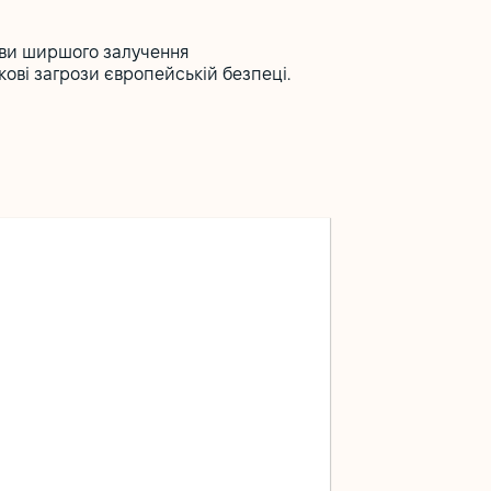
мови ширшого залучення
кові загрози європейській безпеці.