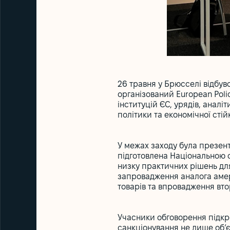
26 травня у Брюсселі відбувся
організований European Polic
інституцій ЄС, урядів, анал
політики та економічної стій
У межах заходу була презен
підготовлена Національною 
низку практичних рішень для
запровадження аналога амер
товарів та впровадження вто
Учасники обговорення підкр
санкціонування не лише об’є