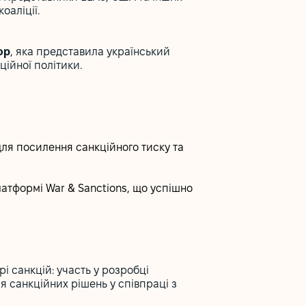
оаліції.
ор
, яка представила український
ційної політики.
для посилення санкційного тиску та
латформі War & Sanctions, що успішно
і санкцій: участь у розробці
я санкційних рішень у співпраці з