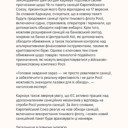
законодавчих ідей Богдан Карнаух поділився своїми
прогнозами щодо 19-го пакету санкцій Європейського
Союзу, презентація якого була відкладена на 17 вересня.
За словами Карнауха, очікується, що в новому пакеті
будуть продовжені санкції проти тіньового флоту Росії,
включаючи судна, страховиків, операторів і термінали, що
допомагають обходити нафтове ембарго. Крім того,
можливе розширення санкцій на банківський сектор,
зокрема на банки в Центральній Азії, які допомагають
обходити обмеження, а також посилення контролю над
альтернативними фінансовими інструментами, такими як
криптовалютні біржі. Однією з ключових тем стане
обмеження щодо товарів і технологій подвійного
призначення, які можуть використовуватися у військово-
промисловому комплексі Росії.
«Головне завдання зараз — не просто ухвалювати санкції,
а забезпечити їх реальну ефективність і не дати Росії
можливість знаходити лазівки для їх обходу», —
наголосив експерт.
Карнаух також звернув увагу, що ЄС активно працює над
удосконаленням санкційних механізмів у відповідь на
спроби Росії уникнути санкцій. За його словами,
Європейський Союз реагує на нові обходи санкцій,
включаючи використання тіньового флоту, і кожен новий
санкційний пакет буде враховувати ці маневри.
Детальніше в повному інтервʼю: