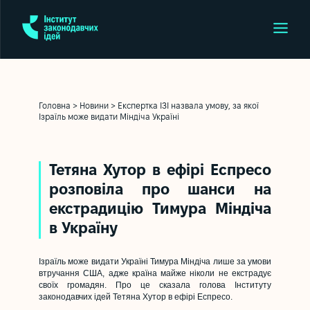
Головна
>
Новини
>
Експертка ІЗІ назвала умову, за якої
Ізраїль може видати Міндіча Україні
Тетяна Хутор в ефірі Еспресо
розповіла про шанси на
екстрадицію Тимура Міндіча
в Україну
Ізраїль може видати Україні Тимура Міндіча лише за умови
втручання США, адже країна майже ніколи не екстрадує
своїх громадян. Про це сказала голова Інституту
законодавчих ідей Тетяна Хутор в ефірі Еспресо.