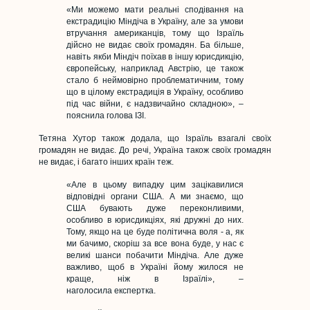
«Ми можемо мати реальні сподівання на
екстрадицію Міндіча в Україну, але за умови
втручання американців, тому що Ізраїль
дійсно не видає своїх громадян. Ба більше,
навіть якби Міндіч поїхав в іншу юрисдикцію,
європейську, наприклад Австрію, це також
стало б неймовірно проблематичним, тому
що в цілому екстрадиція в Україну, особливо
під час війни, є надзвичайно складною», –
пояснила голова ІЗІ.
Тетяна Хутор також додала, що Ізраїль взагалі своїх
громадян не видає. До речі, Україна також своїх громадян
не видає, і багато інших країн теж.
«Але в цьому випадку цим зацікавилися
відповідні органи США. А ми знаємо, що
США бувають дуже переконливими,
особливо в юрисдикціях, які дружні до них.
Тому, якщо на це буде політична воля - а, як
ми бачимо, скоріш за все вона буде, у нас є
великі шанси побачити Міндіча. Але дуже
важливо, щоб в Україні йому жилося не
краще, ніж в Ізраїлі», –
наголосила експертка.