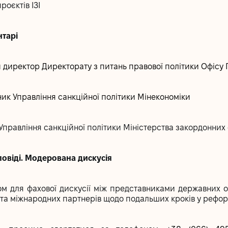
роєктів ІЗІ
нтарі
й директор Директорату з питань правової політики Офісу
ик Управління санкційної політики Мінекономіки
Управління санкційної політики Міністерства закордонних
ідповіді. Модерована дискусія
м для фахової дискусії між представниками державних ор
та міжнародних партнерів щодо подальших кроків у реформ