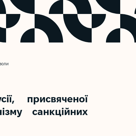
зволи
ії, присвяченої
ізму санкційних