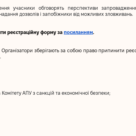
ження учасники обговорять перспективи запровадження
 надання дозволів і запобіжники від можливих зловживань.
ити реєстраційну форму за
посиланням
.
а. Організатори зберігають за собою право припинити ре
.
 Комітету АПУ з санкцій та економічної безпеки;