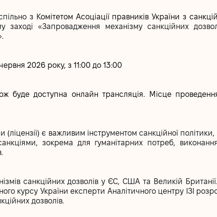
пільно з К
омітетом Асоціації правників України з санкц
му заході «Запровадження механізму санкційних дозво
.
червня 2026 року, з 11:00 до 13:00
кож буде доступна онлайн трансляція. Місце проведен
и (ліцензії) є важливим інструментом санкційної політики
 санкціями, зокрема для гуманітарних потреб, виконанн
.
нізмів санкційних дозволів у ЄС, США та Великій Британії
ного курсу України експерти Аналітичного центру ІЗІ ро
кційних дозволів.