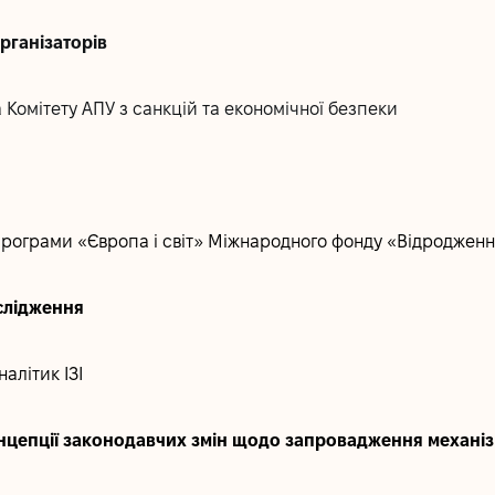
 організаторів
 Комітету АПУ з санкцій та економічної безпеки
рограми «Європа і світ» Міжнародного фонду «Відроджен
дослідження
алітик ІЗІ
я концепції законодавчих змін щодо запровадження механі