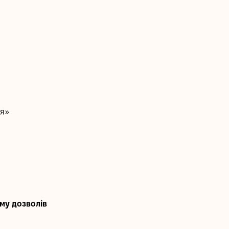
ня»
зму дозволів