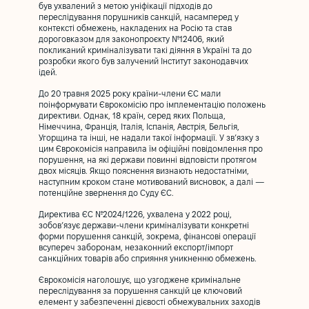
був ухвалений з метою уніфікації підходів до
переслідування порушників санкцій, насамперед у
контексті обмежень, накладених на Росію та став
дороговказом для законопроєкту №12406, який
покликаний криміналізувати такі діяння в Україні та до
розробки якого був залучений Інститут законодавчих
ідей.
До 20 травня 2025 року країни-члени ЄС мали
поінформувати Єврокомісію про імплементацію положень
директиви. Однак, 18 країн, серед яких Польща,
Німеччина, Франція, Італія, Іспанія, Австрія, Бельгія,
Угорщина та інші, не надали такої інформації. У зв’язку з
цим Єврокомісія направила їм офіційні повідомлення про
порушення, на які держави повинні відповісти протягом
двох місяців. Якщо пояснення визнають недостатніми,
наступним кроком стане мотивований висновок, а далі —
потенційне звернення до Суду ЄС.
Директива ЄС №2024/1226, ухвалена у 2022 році,
зобов’язує держави-члени криміналізувати конкретні
форми порушення санкцій, зокрема, фінансові операції
всупереч заборонам, незаконний експорт/імпорт
санкційних товарів або сприяння уникненню обмежень.
Єврокомісія наголошує, що узгоджене кримінальне
переслідування за порушення санкцій це ключовий
елемент у забезпеченні дієвості обмежувальних заходів