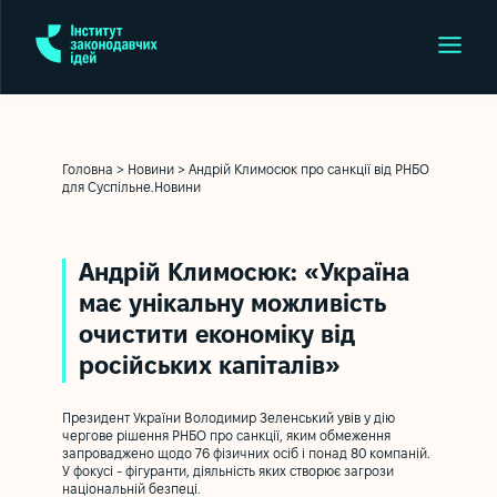
Головна
>
Новини
>
Андрій Климосюк про санкції від РНБО
для Суспільне.Новини
Андрій Климосюк: «Україна
має унікальну можливість
очистити економіку від
російських капіталів»
Президент України Володимир Зеленський увів у дію
чергове рішення РНБО про санкції, яким обмеження
запроваджено щодо 76 фізичних осіб і понад 80 компаній.
У фокусі - фігуранти, діяльність яких створює загрози
національній безпеці.