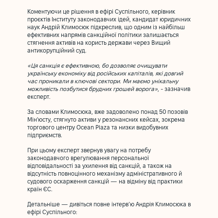
Коментуючи це рішення в ефірі Суспільного, керівник
проєктів Інституту законодавчих ідей, кандидат юридичних
наук Андрій Климосюк підкреслив, що одним із найбільш
ефективних напрямів санкційної політики залишається
стягнення активів на користь держави через Вищий
антикорупційний суд.
«Ця санкція є ефективною, бо дозволяє очищувати
українську економіку від російських капіталів, які довгий
час проникали в ключові сектори. Ми маємо унікальну
можливість позбутися брудних грошей ворога»
, - зазначив
експерт.
За словами Климосюка, вже задоволено понад 50 позовів
Мін'юсту, стягнуто активи у резонансних кейсах, зокрема
торгового центру Ocean Plaza та низки видобувних
підприємств.
При цьому експерт звернув увагу на потребу
законодавчого врегулювання персональної
відповідальності за ухилення від санкцій, а також на
відсутність повноцінного механізму адміністративного й
судового оскарження санкцій — на відміну від практики
країн ЄС.
Детальніше — дивіться повне інтерв’ю Андрія Климосюка в
ефірі Суспільного: