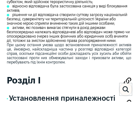
суб`єктом, який здійснює терористичну діяльність;
відносно відповідача була застосована санкція у виді блокування
активів;
рішення чи дії відповідача створили суттєву загрозу національній
безпеці, суверенітету чи територіальній цілісності України або
значною мірою сприяли вчиненню таких дій іншими особами;
активи, які позивач вимагає стягнути в дохід держави
безпосередньо належать відповідачеві або відповідач може прямо чи
опосередковано (через інших фізичних або юридичних осіб) вчиняти
дії, тотожні за змістом здійсненню права розпорядження ними.
При цьому остання умова щодо встановлення приналежності активів
це, ймовірно, найскладніша частина у розгляді відповідної категорії
справ, оскільки підсанкційні особи докладають усіх зусиль аби обійти
застосовані проти них обмежувальні заходи і приховати активи, що
перебувають під їхнім контролем.
Розділ I
Установлення приналежності
активів
З огляду на численні схеми приховування справжнього власника,
закон передбачає, що в дохід держави можуть бути стягнуті не лише
активи, які належать відповідачеві безпосередньо (тобто, активи щодо
яких відповідач має право власності), але також і активи, які