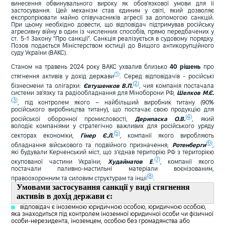
винесення обвинувального вироку як обов'язкової умови для її
застосування. Цей механізм став єдиним у світі, який дозволяє
експропріювати майно співучасників агресії за допомогою санкцій.
При цьому необхідно довести, що відповідач підтримував російську
агресивну війну в один із численних способів, прямо передбачених у
ст. 5-1 Закону "Про санкції". Санкція реалізується в судовому порядку.
Позов подається Міністерством юстиції до Вищого антикорупційного
суду України (ВАКС).
Станом на травень 2024 року ВАКС ухвалив близько
40 рішень
про
(1)
стягнення активів у дохід держави
. Серед відповідачів - російські
(2)
бізнесмени та олігархи:
Євтушенков В.П.
, чия компанія постачала
системи зв'язку та радіообладнання для Міноборони РФ,
Шелков М.Є.
(3)
, під контролем якого – найбільший виробник титану (90%
російського виробництва титану), що постачає свою продукцію для
(4)
російської оборонної промисловості,
Дерипаска О.В.
, який
володіє компаніями у стратегічно важливих для російського уряду
(5)
секторах економіки,
Гінер Є.Л.
, компанії якого виробляють
(6)
обладнання військового та подвійного призначення;
Ротенберги
,
які будували Керченський міст, що з'єднав територію РФ з територією
(7)
окупованої частини України;
Худайнатов Е
.
, компанії якого
постачали паливно-мастильні матеріали воєнізованим,
(8)
правоохоронним та силовим структурам та інші
.
Умовами застосування санкції у виді стягнення
активів в дохід держави є:
відповідач є іноземною юридичною особою, юридичною особою,
яка знаходиться під контролем іноземної юридичної особи чи фізичної
особи-нерезидента, іноземцем, особою без громадянства або