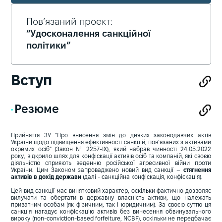
Пов’язаний проект:
“Удосконалення санкційної
політики”
Вступ
Резюме
Прийняття ЗУ "Про внесення змін до деяких законодавчих актів
України щодо підвищення ефективності санкцій, пов’язаних з активами
окремих осіб" (Закон № 2257-IX), який набрав чинності 24.05.2022
року, відкрило шлях для конфіскації активів осіб та компаній, які своєю
діяльністю сприяють веденню російської агресивної війни проти
України. Цим Законом запроваджено новий вид санкції –
стягнення
активів в дохід держави
(далі - санкційна конфіскація, конфіскація).
Цей вид санкції має винятковий характер, оскільки фактично дозволяє
вилучати та обертати в державну власність активи, що належать
приватним особам (як фізичним, так і юридичним). За своєю суттю ця
санкція нагадує конфіскацію активів без винесення обвинувального
вироку (non-conviction-based forfeiture, NCBF), оскільки не передбачає