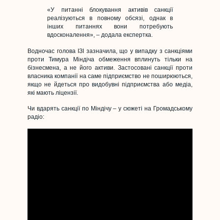
«У питанні блокування активів санкції
реалізуються в повному обсязі, однак в
інших питаннях вони потребують
вдосконалення», – додала експертка.
Водночас голова ІЗІ зазначила, що у випадку з санкціями
проти Тимура Міндіча обмеження вплинуть тільки на
бізнесмена, а не його активи. Застосовані санкції проти
власника компанії на саме підприємство не поширюються,
якщо не йдеться про видобувні підприємства або медіа,
які мають ліцензії.
Чи вдарять санкції по Міндічу – у сюжеті на Громадському
радіо: