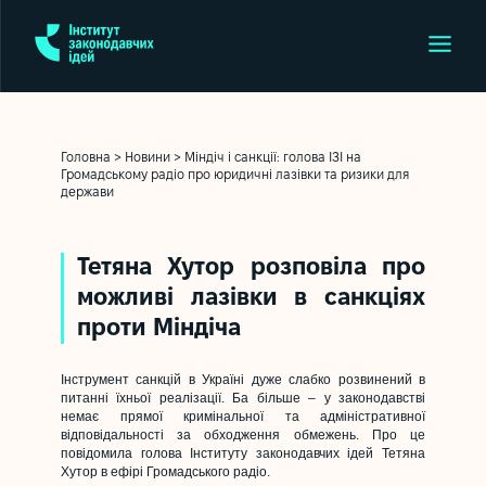
Головна
>
Новини
>
Міндіч і санкції: голова ІЗІ на
Громадському радіо про юридичні лазівки та ризики для
держави
Тетяна Хутор розповіла про
можливі лазівки в санкціях
проти Міндіча
Інструмент санкцій в Україні дуже слабко розвинений в
питанні їхньої реалізації. Ба більше – у законодавстві
немає прямої кримінальної та адміністративної
відповідальності за обходження обмежень. Про це
повідомила голова Інституту законодавчих ідей Тетяна
Хутор в ефірі Громадського радіо.