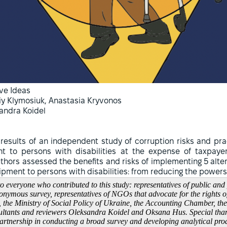
ive Ideas
iy Klymosiuk, Anastasia Kryvonos
andra Koidel
 results of an independent study of corruption risks and pra
nt to persons with disabilities at the expense of taxpaye
authors assessed the benefits and risks of implementing 5 alte
ipment to persons with disabilities: from reducing the powers 
to everyone who contributed to this study: representatives of public and
ymous survey, representatives of NGOs that advocate for the rights of p
, the Ministry of Social Policy of Ukraine, the Accounting Chamber, th
sultants and reviewers Oleksandra Koidel and Oksana Hus. Special than
partnership in conducting a broad survey and developing analytical produ