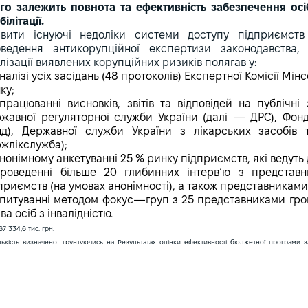
го залежить повнота та ефективність забезпечення осі
білітації.
вити існуючі недоліки системи доступу підприємст
ведення антикорупційної експертизи законодавства,
лізації виявлених корупційних ризиків полягав у:
налізі усіх засідань (48 протоколів) Експертної Комісії М
ку;
працюванні висновків, звітів та відповідей на публічні
жавної регуляторної служби України (далі — ДРС), Фонду
д), Державної служби України з лікарських засобів
жлікслужба);
нонімному анкетуванні 25 % ринку підприємств, які ведуть 
роведенні більше 20 глибинних інтерв’ю з представ
приємств (на умовах анонімності), а також представниками
питуванні методом фокус—груп з 25 представниками гро
ва осіб з інвалідністю.
467 334,6 тис. грн.
ількість визначено, ґрунтуючись на Результатах оцінки ефективності бюджетної програми за
печення ТЗР (191 882 особи), з кількістю осіб, забезпечених ТЗР (165 226 осіб) у 2020 р. http
hapter I