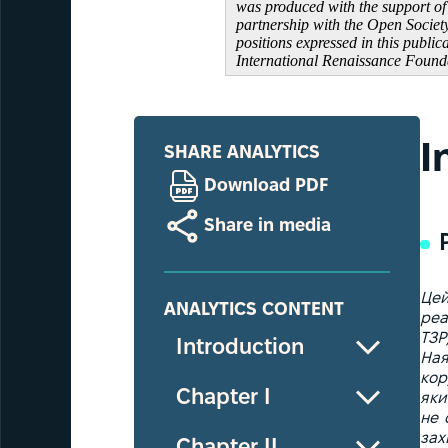
was produced with the support of
partnership with the Open Societ
positions expressed in this public
International Renaissance Founda
I
SHARE ANALYTICS
Download PDF
Share in media
Цей
ANALYTICS CONTENT
реа
ТЗР)
Introduction
Ная
кор
Chapter I
яки
не 
зах