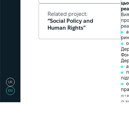
цьо
реа
Related project:
Вия
про
“Social Policy and
реа
Human Rights”
а
рин
о
Дер
Фон
Дер
а
п
під
UK
о
пра
EN
(1) 1 
(2) К
забез
C