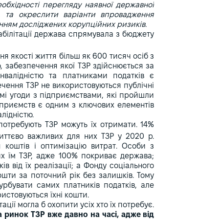
бхідності перегляду наявної державної
), та окреслити варіанти впровадження
нням досліджених корупційних ризиків.
еабілітації держава спрямувала з бюджету
я якості життя більш як 600 тисяч осіб з
тю, забезпечення якої ТЗР здійснюється за
нвалідністю та платниками податків є
печення ТЗР не використовуються публічні
ямі угоди з підприємствами, які пройшли
дприємств є одним з ключових елементів
лідністю.
потребують ТЗР можуть їх отримати. 14%
ттєво важливих для них ТЗР у 2020 р.
 коштів і оптимізацію витрат. Особи з
их їм ТЗР, адже 100% покриває держава;
в від їх реалізації; а Фонду соціального
кошти за поточний рік без залишків. Тому
урбувати самих платників податків, але
ристовуються їхні кошти.
ії могла б охопити усіх хто їх потребує.
 ринок ТЗР вже давно на часі, адже від