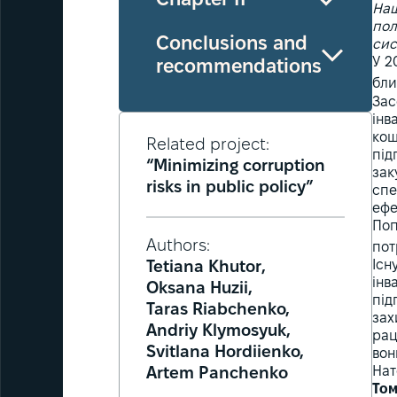
Chapter II
Наш
пол
Conclusions and
сис
У 2
recommendations
бли
Зас
інв
кош
Related project:
під
“Minimizing corruption
зак
risks in public policy”
спе
ефе
Поп
Authors:
пот
Існ
Tetiana Khutor,
інв
Oksana Huzii,
під
Taras Riabchenko,
зах
Andriy Klymosyuk,
рац
Svitlana Hordiienko,
вон
Нат
Artem Panchenko
Том