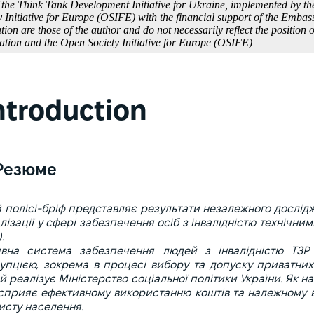
 the Think Tank Development Initiative for Ukraine, implemented by th
y Initiative for Europe (OSIFE) with the financial support of the Emba
ation are those of the author and do not necessarily reflect the positio
tion and the Open Society Initiative for Europe (OSIFE)
ntroduction
Резюме
 полісі-бріф представляє результати незалежного дослідж
лізації у сфері забезпечення осіб з інвалідністю технічним
.
вна система забезпечення людей з інвалідністю ТЗР
упцією, зокрема в процесі вибору та допуску приватних
й реалізує Міністерство соціальної політики України. Як н
сприяє ефективному використанню коштів та належному 
исту населення.