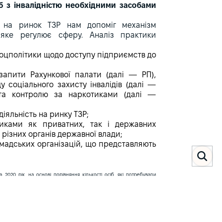
б з інвалідністю необхідними засобами
в на ринок ТЗР нам допоміг механізм
 яке регулює сферу. Аналіз практики
інсоцполітики щодо доступу підприємств до
 запити Рахункової палати (далі — РП),
 соціального захисту інвалідів (далі —
 та контролю за наркотиками (далі —
діяльність на ринку ТЗР;
никами як приватних, так і державних
 різних органів державної влади;
мадських організацій, що представляють
 2020 рік, на основі порівняння кількості осіб, які потребували
s://www.msp.gov.ua/news/20165.html