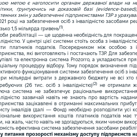
ою метою є наголосити органам державної влади на нео
ітики, ґрунтуючись на доказовій базі (evidence-based
темних змін у забезпеченні підприємствами ТЗР з урахува
021 році на забезпечення осіб з інвалідністю засобами р
(1)
зько 1,5 мільярда гривень
.
оби реабілітації — це щоденна необхідність для покращенн
алідністю. У центрі цієї системи стоїть особа з інвалідніс
ти платників податків. Посередником між особою з і
приємства, які виготовляють і постачають ТЗР. Для забез
упівлі та електронна система Prozorro, а укладаються пр
ціальну процедуру відбору. Тому порядок визначення пі
ктивного функціонування системи забезпечення осіб з інва
ри мільярдні витрати з державного бюджету не всі хто 
(2)
ребуючих (26 тис. осіб з інвалідністю)
не отримали жи
уюча система не забезпечує раціональне використання
алідністю зазвичай навіть не знають про вартість надан
приємства зацікавлені в отриманні максимальних прибуткі
исту інвалідів (далі — Фонд) необхідно розподілити усі 
іональне використання коштів платників податків має т
и, на жаль, часто навіть не здогадуються, яким чином вико
омість ефективна система забезпечення засобами реабілітац
у питання прозорості механізму доступу підприємств на