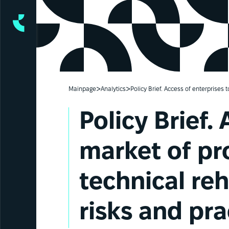
>
>
Mainpage
Analytics
Policy Brief. Access of enterprises 
Policy Brief. 
market of pro
technical re
risks and pr