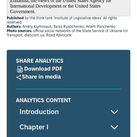
Ednannia, the views of the United States Agency for
International Development or the United States
Government.
Published
by the think tank ‘Institute of Legislative Ideas’ All rights
reserved.
Authors:
Andriy Klymosyuk, Taras Ryabchenko, Artem Panchenko
Photo sources:
official social networks of the State Service of Ukraine for
Transport, dlab.com.ua, Road Advocate
SHARE ANALYTICS
Download PDF
Share in media
ANALYTICS CONTENT
Introduction
Chapter I