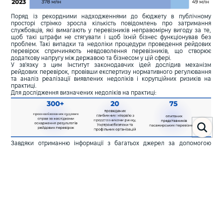
Поряд із рекордними надходженнями до бюджету в публічному
просторі стрімко зросла кількість повідомлень про затримання
службовців, які вимагають у перевізників неправомірну вигоду за те,
щоб такі штрафи не стягувати і щоб їхній бізнес функціонував без
проблем. Такі випадки та недоліки процедури проведення рейдових
перевірок спричиняють невдоволення перевізників, що створює
додаткову напругу між державою та бізнесом у цій сфері.
У зв'язку з цим Інститут законодавчих ідей дослідив механізм
рейдових перевірок, провівши експертизу нормативного регулювання
та аналіз реалізації виявлених недоліків і корупційних ризиків на
практиці.
Для дослідження визначених недоліків на практиці:
Завдяки отриманню інформації з багатьох джерел за допомогою
різних методів, її аналітичному опрацюванню та узагальненню було
сформовано конкретні рекомендації.
Очевидно, що повністю усунути негативний людський чинник
(особливо в умовах, коли місячна заробітна плата інспектора менша
за розмір штрафу) неможливо. Однак удосконалити процедуру
перевірок перевізників, а також мінімізувати корупційні ризики та
неефективні й обтяжливі для бізнесу практики цілком до снаги,
особливо враховуючи готовність профільного міністерства та
Укртрансбезпеки до якісних змін.
Цей документ відображає основні результати проведеного
дослідження. Опис ключових недоліків процедури рейдової перевірки