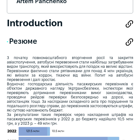
Artem Panchenko
Introduction
Резюме
З початку повномасштабного вторгнення росії та закриття
авіасполучення, автобусні перевезення стали найбільш затребуваним
видом транспорту, який використовують для поїздок на великі відстані.
Перевізники фактично стали рятівниками для понад 4 млн українців,
які виїхали за кордон, тікаючи від війни. Попит на автобусні
перевезення і далі зростає.
Водночас господарська діяльність пасажирських перевізників є
об'єктом державного нагляду Укртрансбезпеки, інспектори якої
перевіряють дотримання перевізниками вимог законодавства,
проводячи рейдові перевірки безпосередньо на дорозі, на
автостанціях тощо. За наслідками складеного акта про порушення та
подальшого розгляду справи, до перевізників застосовуються штрафи,
які суттєво наповнюють бюджет.
За результатами таких перевірок через накладення штрафів на
пасажирських перевізників у 2022 р. до бюджету надійшло 10,5 млн
грн, а у 2023 р. – 49 млн грн.