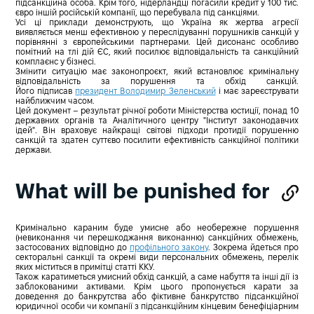
підсанкційна особа. Крім того, нідерландці погасили кредит у 100 тис.
євро іншій російській компанії, що перебувала під санкціями.
Усі ці приклади демонструють, що Україна як жертва агресії
виявляється менш ефективною у переслідуванні порушників санкцій у
порівнянні з європейськими партнерами. Цей дисонанс особливо
помітний на тлі дій ЄС, який посилює відповідальність та санкційний
комплаєнс у бізнесі.
Змінити ситуацію має законопроєкт, який встановлює кримінальну
відповідальність за порушення та обхід санкцій.
Його підписав
президент Володимир Зеленський
і має зареєструвати
найближчим часом.
Цей документ – результат річної роботи Міністерства юстиції, понад 10
державних органів та Аналітичного центру "Інститут законодавчих
ідей". Він враховує найкращі світові підходи протидії порушенню
санкцій та здатен суттєво посилити ефективність санкційної політики
держави.
What will be punished for
Кримінально караним буде умисне або необережне порушення
(невиконання чи перешкоджання виконанню) санкційних обмежень,
застосованих відповідно до
профільного закону
. Зокрема йдеться про
секторальні санкції та окремі види персональних обмежень, перелік
яких міститься в примітці статті ККУ.
Також каратиметься умисний обхід санкцій, а саме набуття та інші дії із
заблокованими активами. Крім цього пропонується карати за
доведення до банкрутства або фіктивне банкрутство підсанкційної
юридичної особи чи компанії з підсанкційним кінцевим бенефіціарним