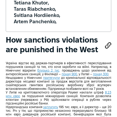
Tetiana Khutor,
Taras Riabchenko,
Svitlana Hordiienko,
Artem Panchenko,
How sanctions violations
are punished in the West
Україна відстає від держав-партнерів в ефективності переслідування
порушників санкцій та тих, хто хоче заробити на війні. Наприклад, в
Німеччині відкрили
близько 2 тис
.
проваджень щодо ухилення від
антиросійських санкцій, у Фінляндії –
понад 900
, у Латвії –
понад 300
.
Нещодавно у Німеччині
притягнули
до кримінальної відповідальності
директора місцевої компанії за продаж верстатів для виготовлення
снайперських гвинтівок російському виробнику зброї всупереч
встановленим обмеженням. Підприємця позбавили волі на 7 років.
У Литві на криптовалютного оператора Payeer наклали штраф
8,23
млн євро
за порушення міжнародних санкцій. Компанія дозволяла
клієнтам (переважно з РФ) здійснювати операції в рублях через
підсанкційні російські банки.
Нідерландська компанія
заплатить
195 тис. євро, а її директор – ще 20
тис. Річ у тім, що підприємство незаконно перерахувало близько 18
млн євро дивідендів російській компанії, бенефіціаром якої була