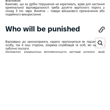
власником.
Важливо, що за дрібні порушення не каратимуть, адже для настання
кримінальної відповідальності треба досягти вартісного порогу у
понад 3 тис. євро. Виняток – товари військового призначення або
подвійного використання.
Who will be punished
Відповідно до законопроєкту, карати пропонується як підсанкційну
особу, так й інші сторони, зокрема службовців та осіб, які надають
публічні послуги.
Наприклад, кримінальну відповідальність нестиме нотаріус, який
всупереч санкціям перереєстрував частку бізнесу на іншу особу, чи
директор фірми, яка виконала фінансове зобовʼязання або здійснила
торгівельну операцію на користь підсанкційного суб'єкта.
"Ефективність запроваджених санкцій прямо залежить від механізму їх
реалізації. Наразі відсутність кримінальної відповідальності за обхід
чи порушення санкцій породжує безліч схем для виведення активів з-
під санкційних обмежень", - зазначила Інна Богатих, заступник
міністра юстиції.
How they will be punished
Потенційне покарання за порушення та/або обхід санкції – штраф (від