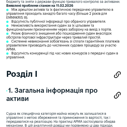
бюджету та зняти з держави функцію тривалого контролю за активами.
Виявлені проблеми станом на 11.02.2026
Між арештом активів та їх фактичною передачею управителю в
управління проходить занадто багато часу (більше 2 років для
EMMAKRIS III).
Відсутність публічної інформації про обраного управителя.
Неможливість використання суден за їх цільовим та
функціональним призначенням через заборону на вихід з портів.
Ризик фізичного знищення або пошкодження суден внаслідок
обстрілів портової інфраструктури через тривалий простій.
Системне невиконання зобов’язань зі сплати гарантійних платежів
управителем призводить до численних судових процедур за участю
АРМА.
Відсутність конкуренції під час нових конкурсів з передачі суден в
управління.
Розділ І
1. Загальна інформація про
активи
Судна як специфічна категорія майна можуть як залишатися в
управлінні з метою збереження та примноження їх вартості, так і
передаватися на реалізацію. На практиці АРМА застосувала обидва
механізми. В цій аналітичній довідці ми порівняємо ці два підходи,