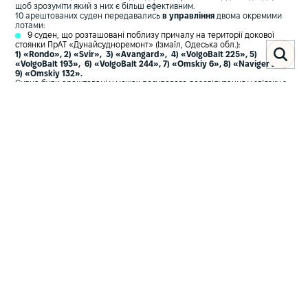
щоб зрозуміти який з них є більш ефективним.
10 арештованих суден передавались
в управління
двома окремими
лотами:
9 суден, що розташовані поблизу причалу на території докової
стоянки ПрАТ «Дунайсудноремонт» (Ізмаїл, Одеська обл.):
1) «Rondo», 2) «Svir», 3) «Avangard», 4) «VolgoBalt 225», 5)
«VolgoBalt 193», 6) «VolgoBalt 244», 7) «Omskiy 6», 8) «Naviger 2» ,
9) «Omskiy 132».
Судна були арештовані у межах досудового розслідування у зв’язку з
їх використанням суб’єктами господарювання, КБВ яких є РФ та її
резиденти, для отримання доходів, що спрямовувалися на
фінансування дій проти основ національної безпеки України. У 2022
році судна були арештовані і передані в управління АРМА.
З жовтня 2022 року судна були передані в управління ТОВ «Соф
Марін». Проте, АРМА виявило неефективність такого управління, що не
відповідає інтересам держави. ТОВ «Соф Марін» отримало 9 суден
вартістю понад 530 мільйонів грн., від управління якими держава
щомісяця отримує лише 90000 грн.
суховантажне судно
«EMMAKRIS III»
, пришвартоване поблизу
причалу Залізничного-паромного комплексу ДП «Морський
торговельний порт «Чорноморськ» (Одеська обл.):
побудоване в 2000 році, має 7 трюмів, вантажопідйомність складає
73281 тонну дедвейту, а осадка становить 6,8 метра. Загальна
довжина (LOA) складає 225 метрів, а ширина - 32,26 метра.
Судно «EMMAKRIS III» використовувалося у незаконній схемі
переміщення до третіх країн агропромислових активів українських
суб’єктів господарювання, примусово вилучених представниками РФ
на тимчасово окупованих територіях півдня України. У 2023 році судно
було арештоване та передане в управління АРМА. В управління
передавалося вперше.
3 арештовані судна передавались для реалізації на трьох окремих
аукціонах: