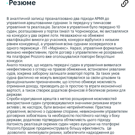
Резюме
В аналітичній записці проаналізовано два підходи АРМА до
управління арештованими суднами: їх передачу у тимчасове
управління та реалізацію. Загалом в управління було передано 10
суден, розташованих у портах Ізмаїл та Чорноморськ, які виставлялися
на конкурси у два окремі лоти. Незважаючи на обмежені
кваліфікаційні вимоги до учасників, конкурси відбулися з низьким
рівнем конкуренції, а управління всіма суднами зосередилося в
одного переможця - ПП «Марінекс». Наразі, управління формально
визнано неефективним, проте договір з управителем не розірваний.
На платформі Prozorro вже оголошувалися повторні безуспішні
конкурси.
Аналіз показує, що модель передачі суден в управління виявилася
неефективною з огляду на правові обмеження, встановлені ухвалами
судів, зокрема заборону залишати акваторії портів. За таких умов
судна фактично не можуть використовуватися за своїм цільовим та
функціональним призначенням, що істотно обмежує можливість
отримання доходу, призводить до їх простою та втрати економічної
вартості, а також створює додаткові фінансові й безпекові ризики для
держави.
Спроби коригування арештів з метою розширення можливостей
використання суден супроводжувалися значними ризиками втрати
активів і, як наслідок, були визнані неприйнятними. Практика
управління, включно з судовими спорами, невиконанням управителем
договірних зобов’язань та необхідністю постійного нагляду з боку
держави, додатково підтвердила обтяжливість цього підходу.
Натомість реалізація окремих суден через аукціони на платформі
Prozorro.Продажі продемонструвала більшу ефективність. Це
дозволило мінімізувати ризики, забезпечити надходження до