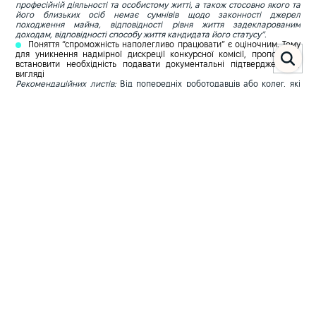
професійній діяльності та особистому житті, а також стосовно якого та
його близьких осіб немає сумнівів щодо законності джерел
походження майна, відповідності рівня життя задекларованим
доходам, відповідності способу життя кандидата його статусу”.
Поняття “спроможність наполегливо працювати” є оціночним. Тому
для уникнення надмірної дискреції конкурсної комісії, пропонуємо
встановити необхідність подавати документальні підтвердження у
вигляді
Рекомендаційних листів:
Від попередніх роботодавців або колег, які
зазначають приклади ефективної та наполегливої роботи кандидата у
складних або довготривалих проєктах.
Професійний досвід:
Опис в автобіографії тривалих та успішно
реалізованих проєктів, особливо тих, які вимагали значних зусиль і
стійкості, а не лише попередніх місць роботи.
Те саме стосується частини критеріїв щодо доброчесності. Оціночні
поняття, такі як "сумлінний", "чесний", "непідкупний", "неупереджений",
"демонструє бездоганну поведінку в особистому житті", потребують
уточнення та конкретизації. Для підтвердження цих критеріїв доцільно
передбачити надання документів або інших доказів, які дозволять
об'єктивно оцінити відповідність кандидата цим вимогам.
Зокрема, такими документами можуть бути:
Результати проведення повної перевірки декларації та моніторингу
способу життя
кандидата з урахуванням інформації, отриманої від
громадськості. Таку перевірку повинно здійснювати НАЗК як
профільний державний орган з відповідними повноваженнями.
Крім того, сама конкурсна комісія має надати та опублікувати
обгрунтований висновок щодо кожного кандидата на відповідність
критеріям професійної компетентності та доброчесності для
уникнення будь-яких маніпуляцій та негативних наслідків для
кандидата на посаду Голови АРМА.
Ці заходи сприятимуть забезпеченню прозорості та об’єктивності в
процесі відбору кандидатів.