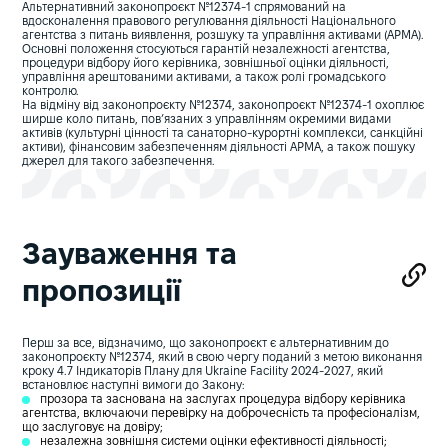
Альтернативний законопроєкт №12374-1 спрямований на
вдосконалення правового регулювання діяльності Національного
агентства з питань виявлення, розшуку та управління активами (АРМА).
Основні положення стосуються гарантій незалежності агентства,
процедури відбору його керівника, зовнішньої оцінки діяльності,
управління арештованими активами, а також ролі громадського
контролю.
На відміну від законопроєкту №12374, законопроєкт №12374-1 охоплює
ширше коло питань, пов’язаних з управлінням окремими видами
активів (культурні цінності та санаторно-курортні комплекси, санкційні
активи), фінансовим забезпеченням діяльності АРМА, а також пошуку
джерел для такого забезпечення.
Зауваження та
пропозиції
Перш за все, відзначимо, що законопроєкт є альтернативним до
законопроєкту №12374, який в свою чергу поданий з метою виконання
кроку 4.7 Індикаторів Плану для Ukraine Facility 2024-2027, який
встановлює наступні вимоги до Закону:
прозора та заснована на заслугах процедура відбору керівника
агентства, включаючи перевірку на доброчесність та професіоналізм,
що заслуговує на довіру;
незалежна зовнішня системи оцінки ефективності діяльності;