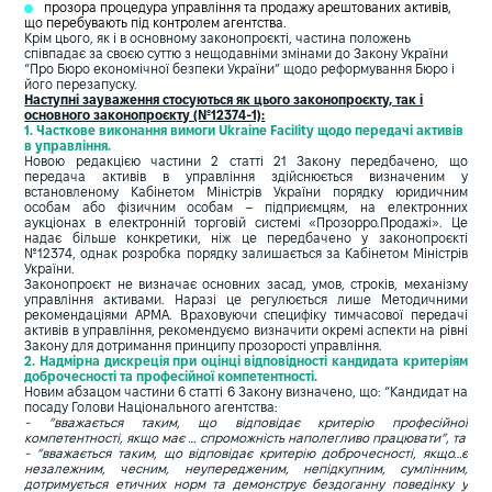
прозора процедура управління та продажу арештованих активів,
що перебувають під контролем агентства.
Крім цього, як і в основному законопроєкті, частина положень
співпадає за своєю суттю з нещодавніми змінами до Закону України
“Про Бюро економічної безпеки України” щодо реформування Бюро і
його перезапуску.
Наступні зауваження стосуються як цього законопроєкту, так і
основного законопроєкту (№12374-1):
1. Часткове виконання вимоги Ukraine Facility щодо передачі активів
в управління.
Новою редакцією частини 2 статті 21 Закону передбачено, що
передача активів в управління здійснюється визначеним у
встановленому Кабінетом Міністрів України порядку юридичним
особам або фізичним особам – підприємцям, на електронних
аукціонах в електронній торговій системі «Прозорро.Продажі». Це
надає більше конкретики, ніж це передбачено у законопроєкті
№12374, однак розробка порядку залишається за Кабінетом Міністрів
України.
Законопроєкт не визначає основних засад, умов, строків, механізму
управління активами. Наразі це регулюється лише Методичними
рекомендаціями АРМА. Враховуючи специфіку тимчасової передачі
активів в управління, рекомендуємо визначити окремі аспекти на рівні
Закону для дотримання принципу прозорості управління.
2. Надмірна дискреція при оцінці відповідності кандидата критеріям
доброчесності та професійної компетентності.
Новим абзацом частини 6 статті 6 Закону визначено, що: “Кандидат на
посаду Голови Національного агентства:
- “вважається таким, що відповідає критерію професійної
компетентності, якщо має … спроможність наполегливо працювати”, та
- “вважається таким, що відповідає критерію доброчесності, якщо…є
незалежним, чесним, неупередженим, непідкупним, сумлінним,
дотримується етичних норм та демонструє бездоганну поведінку у