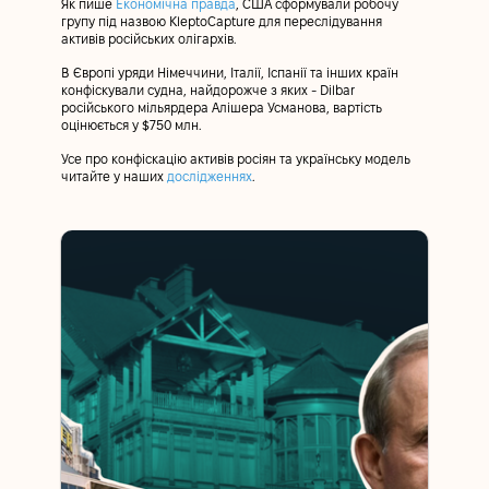
Як пише
Економічна правда
,
США сформували робочу
групу під назвою KleptoCapture для переслідування
активів російських олігархів.
В Європі уряди Німеччини, Італії, Іспанії та інших країн
конфіскували судна, найдорожче з яких - Dilbar
російського мільярдера Алішера Усманова, вартість
оцінюється у $750 млн.
Усе про конфіскацію активів росіян та українську модель
читайте у наших
дослідженнях
.