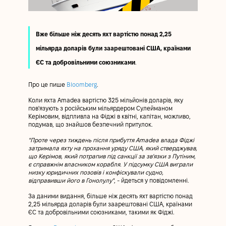
Вже більше ніж десять яхт вартістю понад 2,25
мільярда доларів були заарештовані США, країнами
ЄС та добровільними союзниками
.
Про це пише
Bloomberg
.
Коли яхта Amadea вартістю 325 мільйонів доларів, яку
пов'язують з російським мільярдером Сулейманом
Керімовим, відпливла на Фіджі в квітні, капітан, можливо,
подумав, що знайшов безпечний притулок.
"Проте через тиждень після прибуття Amadea влада Фіджі
затримала яхту на прохання уряду США, який стверджував,
що Керімов, який потрапив під санкції за зв'язки з Путіним,
є справжнім власником корабля. У підсумку США виграли
низку юридичних позовів і конфіскували судно,
відправивши його в Гонолулу"
, - йдеться у повідомленні.
За даними видання, більше ніж десять яхт вартістю понад
2,25 мільярда доларів були заарештовані США, країнами
ЄС та добровільними союзниками, такими як Фіджі.