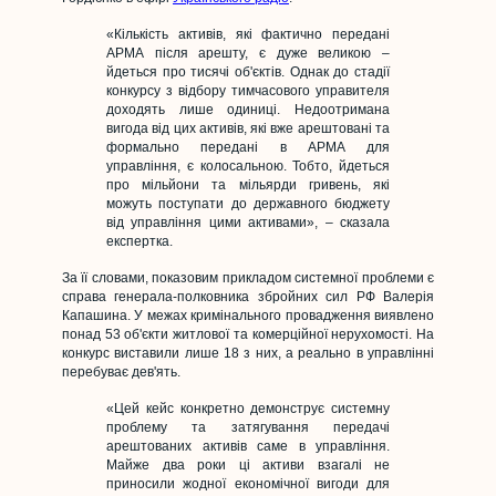
«Кількість активів, які фактично передані
АРМА після арешту, є дуже великою –
йдеться про тисячі об'єктів. Однак до стадії
конкурсу з відбору тимчасового управителя
доходять лише одиниці. Недоотримана
вигода від цих активів, які вже арештовані та
формально передані в АРМА для
управління, є колосальною. Тобто, йдеться
про мільйони та мільярди гривень, які
можуть поступати до державного бюджету
від управління цими активами», – сказала
експертка.
За її словами, показовим прикладом системної проблеми є
справа генерала-полковника збройних сил РФ Валерія
Капашина. У межах кримінального провадження виявлено
понад 53 об'єкти житлової та комерційної нерухомості. На
конкурс виставили лише 18 з них, а реально в управлінні
перебуває дев'ять.
«Цей кейс конкретно демонструє системну
проблему та затягування передачі
арештованих активів саме в управління.
Майже два роки ці активи взагалі не
приносили жодної економічної вигоди для