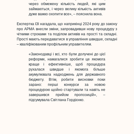
через обмежену кількість людей, які цим
займаються, і через велику кількість активів
дуже важко охопити все», – пояснила вона.
Експертка ІЗІ нагадала, що наприкінці 2024 року до закону
про АРМА внесли зміни, запровадивши нову процедуру з
чіткими строками та поділом активів на прості та складні.
Прості мають передаватися в управління швидше, складні
– кваліфікованим профільним управителям.
«Законодавці і всі, хто були долучені до цієї
реформи, намагалися зробити це якомога
краще і ефективніше, щоб процедура
рухалася швидше і якомога більше
акумулювала надходжень для державного
бюджету. Втім, робити висновки поки
зарано: перші конкурси за новою
процедурою щойно стартували та навіть не
завершився прийом пропозицій», –
підсумувала Світлана Гордієнко.