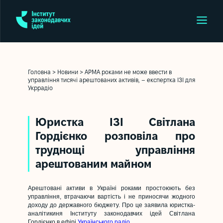
Головна
>
Новини
>
АРМА роками не може ввести в
управління тисячі арештованих активів, – експертка ІЗІ для
Укррадіо
Юристка ІЗІ Світлана
Гордієнко розповіла про
труднощі управління
арештованим майном
Арештовані активи в Україні роками простоюють без
управління, втрачаючи вартість і не приносячи жодного
доходу до державного бюджету. Про це заявила юристка-
аналітикиня Інституту законодавчих ідей Світлана
Гордієнко в ефірі
Українського радіо
.