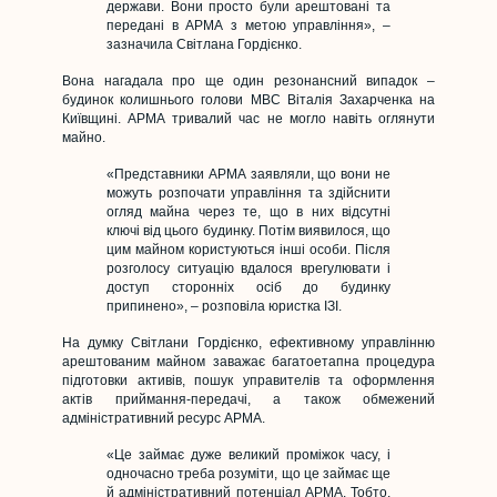
держави. Вони просто були арештовані та
передані в АРМА з метою управління», –
зазначила Світлана Гордієнко.
Вона нагадала про ще один резонансний випадок –
будинок колишнього голови МВС Віталія Захарченка на
Київщині. АРМА тривалий час не могло навіть оглянути
майно.
«Представники АРМА заявляли, що вони не
можуть розпочати управління та здійснити
огляд майна через те, що в них відсутні
ключі від цього будинку. Потім виявилося, що
цим майном користуються інші особи. Після
розголосу ситуацію вдалося врегулювати і
доступ сторонніх осіб до будинку
припинено», – розповіла юристка ІЗІ.
На думку Світлани Гордієнко, ефективному управлінню
арештованим майном заважає багатоетапна процедура
підготовки активів, пошук управителів та оформлення
актів приймання-передачі, а також обмежений
адміністративний ресурс АРМА.
«Це займає дуже великий проміжок часу, і
одночасно треба розуміти, що це займає ще
й адміністративний потенціал АРМА. Тобто,