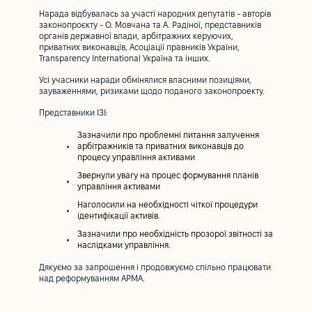
Нарада відбувалась за участі народних депутатів - авторів
законопроєкту - О. Мовчана та А. Радіної, представників
органів державної влади, арбітражних керуючих,
приватних виконавців, Асоціації правників України,
Transparency International Україна та інших.
Усі учасники наради обмінялися власними позиціями,
зауваженнями, ризиками щодо поданого законопроекту.
Представники ІЗІ:
Зазначили про проблемні питання залучення
арбітражників та приватних виконавців до
процесу управління активами
Звернули увагу на процес формування планів
управління активами
Наголосили на необхідності чіткої процедури
ідентифікації активів.
Зазначили про необхідність прозорої звітності за
наслідками управління.
Дякуємо за запрошення і продовжуємо спільно працювати
над реформуванням АРМА.