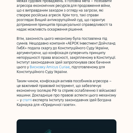
межах судових проваджень. Її головна мета – позбавити
агресора економічних ресурсів для продовження війни,
що є виправданим заходом з огляду на загрози, які
створює російська агресія. Крім того, такі справи
розглядає Вищий антикорупційний суд, що гарантує
дотримання принципів процесуальної справедливості та
надає можливість оскарження рішення.
Втім, законність цього механізму була поставлена під
сумнів. Нещодавно компанія «АЕРОК Інвестмент Дойчланд
ГмбХ» подала скаргу до Конституційного Суду України,
аргументуючи, що конфіскація суперечить принципу
непорушності права власності, закріпленому в Конституції.
Інститут законодавчих ідей запропонував своє бачення
цього у
Висновку Amicus Curiae
, підготовленому для
Конституційного Суду України.
Таким чином, конфіскація активів пособників агресора –
це важливий правовий інструмент, що забезпечує
економічну ізоляцію РФ та сприяє ослабленню її військової
машини. Докладніше про правові аспекти цього механізму
– у
статті
експерта Інституту законодавчих ідей Богдана
Карнауха для «Юридичної газети».