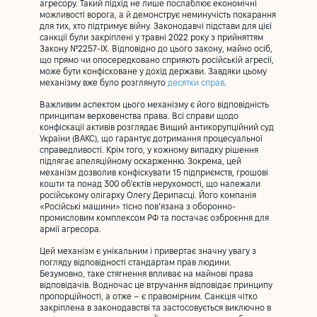
агресору. Такий підхід не лише послаблює економічні
можливості ворога, а й демонструє неминучість покарання
для тих, хто підтримує війну. Законодавчі підстави для цієї
санкції були закріплені у травні 2022 року з прийняттям
Закону №2257-ІХ
. Відповідно до цього закону, майно осіб,
що прямо чи опосередковано сприяють російській агресії,
може бути конфісковане у дохід держави. Завдяки цьому
механізму вже було розглянуто
десятки справ
.
Важливим аспектом цього механізму є його відповідність
принципам верховенства права. Всі справи щодо
конфіскації активів розглядає Вищий антикорупційний суд
України (ВАКС), що гарантує дотримання процесуальної
справедливості. Крім того, у кожному випадку рішення
підлягає апеляційному оскарженню. Зокрема, цей
механізм дозволив конфіскувати 15 підприємств, грошові
кошти та понад 300 об'єктів нерухомості, що належали
російському олігарху Олегу Дерипасці. Його компанія
«Російські машини» тісно пов’язана з оборонно-
промисловим комплексом РФ та постачає озброєння для
армії агресора.
Цей механізм є унікальним і привертає значну увагу з
погляду відповідності стандартам прав людини.
Безумовно, таке стягнення впливає на майнові права
відповідачів. Водночас це втручання відповідає принципу
пропорційності, а отже – є правомірним. Санкція чітко
закріплена в законодавстві та застосовується виключно в