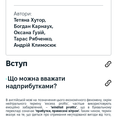
Автори:
Тетяна Хутор,
Богдан Карнаух,
Оксана Гузій,
Тарас Рябченко,
Андрій Климосюк
Вступ
Що можна вважати
надприбутками?
В англійській мові на позначення цього економічного феномену, окрім
нейтрального терміну ‘excess profits’, частіше використовують
емоційно забарвлений, –
‘windfall profits’
, що в буквальному
перекладі означає
‘прибутки, принесені вітром’.
Таким чином, термін
вказує на те, що ідеться про отримання несподіваної вигоди від того,