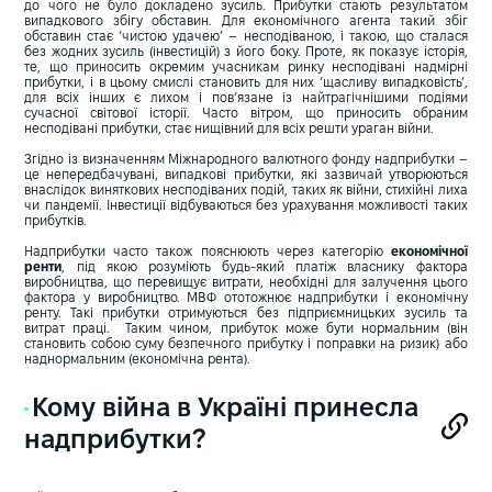
до чого не було докладено зусиль. Прибутки стають результатом
випадкового збігу обставин. Для економічного агента такий збіг
обставин стає ‘чистою удачею’ – несподіваною, і такою, що сталася
без жодних зусиль (інвестицій) з його боку. Проте, як показує історія,
те, що приносить окремим учасникам ринку несподівані надмірні
прибутки, і в цьому смислі становить для них ‘щасливу випадковість’,
для всіх інших є лихом і пов’язане із найтрагічнішими подіями
сучасної світової історії. Часто вітром, що приносить обраним
несподівані прибутки, стає нищівний для всіх решти ураган війни.
Згідно із визначенням Міжнародного валютного фонду надприбутки –
це непередбачувані, випадкові прибутки, які зазвичай утворюються
внаслідок виняткових несподіваних подій, таких як війни, стихійні лиха
чи пандемії. Інвестиції відбуваються без урахування можливості таких
прибутків.
Надприбутки часто також пояснюють через категорію
економічної
ренти
, під якою розуміють будь-який платіж власнику фактора
виробництва, що перевищує витрати, необхідні для залучення цього
фактора у виробництво. МВФ ототожнює надприбутки і економічну
ренту. Такі прибутки отримуються без підприємницьких зусиль та
витрат праці. Таким чином, прибуток може бути нормальним (він
становить собою суму безпечного прибутку і поправки на ризик) або
наднормальним (економічна рента).
Кому війна в Україні принесла
надприбутки?