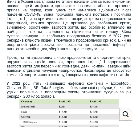
Війна в Україні має глибокі негативні наслідки для світової економіки,
посилені ще й тим фактом, що початок повномасштабного вторгнення
припав на період, коли увесь світ намагався відновитися після
пандемії COVID-19. Війна порушила ланцюги поставок і посилила
інфляцію. Ціни на критично важливі товари, зокрема продовольство та
енергоносії, стрімко зросли. Це призвело до глобальної кризи,
зумовленої зростанням вартості життя, що особливо вплинуло на
найбідніші верстви населення та підвищило ризик голоду. Війна
суттєво вплинула на глобальну продовольчу безпеку. У 2022 році
рекордна кількість людей зіткнулася з продовольчою кризою. Ціни на
енергоносії різко зросли, що призвело до подальшої інфляції в
ланцюгах виробництва, зберігання та транспортування.
Проте, на тлі зумовлених війною продовольчої та енергетичної криз,
порушення ланцюгів поставок, зростання інфляції і здорожчання
вартості життя для пересічних громадян, деякі компанії завдяки війні
навпаки отримали нечувані надприбутки. Насамперед це стосується
компаній енергетичного сектору, і зокрема світових нафтових гігантів.
У 2022 році п'ять найбільших нафтових компаній – ExxonMobil,
Chevron, Shell, BP і TotalEnergies – збільшили свої прибутки, більш ніж
удвічі, порівняно із попереднім роком, отримавши сукупно за рік
рекордні 200 млрд доларів.
Зазначені надприбутки стали прямим наслідком війни в Україні:
порушення ланцюгів поставок, викликане російським вторгненням і