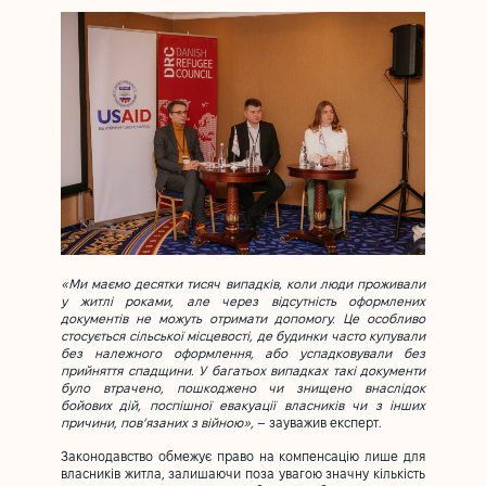
«Ми маємо десятки тисяч випадків, коли люди проживали
у житлі роками, але через відсутність оформлених
документів не можуть отримати допомогу. Це особливо
стосується сільської місцевості, де будинки часто купували
без належного оформлення, або успадковували без
прийняття спадщини. У багатьох випадках такі документи
було втрачено, пошкоджено чи знищено внаслідок
бойових дій, поспішної евакуації власників чи з інших
причини, пов’язаних з війною»,
– зауважив експерт.
Законодавство обмежує право на компенсацію лише для
власників житла, залишаючи поза увагою значну кількість