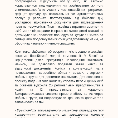
постраждалих. Відсутність обліку осіб, які законно
користувалися пошкодженим чи зруйнованим житлом,
унеможливлює їхню участь у компенсаційних програмах.
Дефіцит доступу до нотаріальних чи адміністративних
послуг у регіонах, постраждалих від бойових дій,
ускладнює відновлення документів для підтвердження
прав на нерухомість. Тисячі українців втратили документи,
які б могли підтвердити їх право на житло, деякі взагалі не
дотримувались правових процедур та купували житло за
готівку, або продовжували жити в успадкованому майні, не
оформивши належним чином спадщину.
Крім того, відбулося обговорення міжнародного досвіду,
зокрема боснійської моделі компенсації. У Боснії та
Герцеговині діяла презумпція неволодіння заявником
майном, що дозволяло подавати заяви навіть за
відсутності документів. Комісія з компенсацій мала
повноваження самостійно збирати докази, створюючи
мобільні групи для допомоги заявникам. Для спрощення
процесу подання заяв Комісія у справах переміщених осіб
та біженців відкрила 23 регіональних представництва в
країні та 12 представництв за кордоном.
Використовувалась система прямого збору даних через
мобільні групи, які подорожували країною та допомагали
заповнювати заяви.
«Ефективність впровадженого механізму підтверджується
конкретними результатами: до завершення мандату