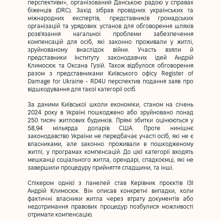
перспективи», організований Данською радою у справах
біженців (DRC). Захід зібрав провідних українських та
міжнародних експертів, представників громадських
організацій та урядових установ для обговорення шляхів
розв'язання нагальної проблеми забезпечення
компенсацій для осіб, які законно проживали у житлі,
зруйнованому внаслідок війни. Участь взяли й
представники Інституту законодавчих ідей Андрій
Климосюк та Оксана Гузій. Також відбулося обговорення
разом з представниками Київського офісу Register of
Damage for Ukraine - RD4U перспектив подання заяв про
відшкодування для такої категорії осіб.
За даними Київської школи економіки, станом на січень
2024 року в Україні пошкоджено або зруйновано понад
250 тисяч житлових будинків. Прямі збитки оцінюються у
58,94 мільярда доларів США. Проте нинішнє
законодавство України не передбачає участі осіб, які не є
власниками, але законно проживали в пошкодженому
житлі, у програмах компенсацій. До цієї категорії входять
мешканці соціального житла, орендарі, спадкоємці, які не
завершили процедуру прийняття спадщини, та інші.
Спікером однієї з панелей став Керівник проєктів ІЗІ
Андрій Климосюк. Він описав конкретні випадки, коли
фактичні власники житла через втрату документів або
недотримання правових процедур позбулися можливості
отримати компенсацію.