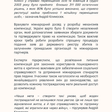
Комісії у справах переміщених осіб та біженців в грудні
2003 року було прийнято близько 311 000 остаточних
рішень, з яких 80% було успішно виконано, що сприяло
реституції майна приблизно 1 мільйону переміщених
осіб»,
- зазначив Андрій Климосюк.
Врахувати міжнародний досвід у розробці механізмів
компенсації, Україні варто було б створити незалежний
орган, який допомагатиме заявникам збирати документи
та підтверджувати право на компенсацію. Також важливі
кроки треба робити розробити спрощену процедуру
подання заяв до державного реєстру збитків із
залученням громадських організацій та міжнародних
партнерів.
Експерти підкреслили, що розв'язання питання
компенсацій для законних користувачів пошкодженого
житла є критично важливим для забезпечення соціальної
справедливості та дотримання міжнародних стандартів
прав людини. Учасники також наголосили на необхідності
якнайшвидшого ухвалення змін до законодавства, що
дозволить кожному постраждалому мати реальний доступ
до компенсації.
«Наша мета – створити такі умови, щоб жоден
постраждалий не залишився поза увагою. Це не лише про
відновлення житла, а й про справедливість та підтримку
людей, які втратили все через війну»
, – підсумував Андрій