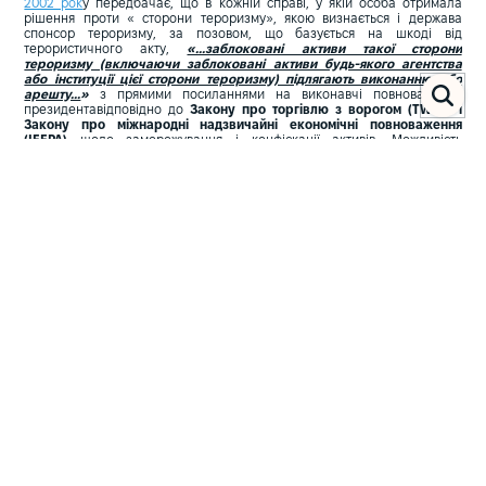
2002 рок
у передбачає, що в кожній справі, у якій особа отримала
рішення проти « сторони тероризму», якою визнається і держава
спонсор тероризму, за позовом, що базується на шкоді від
терористичного акту,
«...заблоковані активи такої сторони
тероризму (включаючи заблоковані активи будь-якого агентства
або інституції цієї сторони тероризму) підлягають виконанню або
арешту...
»
з прямими посиланнями на виконавчі повноваження
президентавідповідно до
Закону про торгівлю з ворогом (TWEA) і
Закону про міжнародні надзвичайні економічні повноваження
(IEEPA)
щодо заморожування і конфіскації активів. Можливість
застосування цих положень до арешту активів центральних банків
було опосередковано підтверджено Верховним судом США у справі
«Банк Марказі проти Петерсон»
.
Отже, можна зробити остаточний
висновок, що у разі визнання держави спонсором тероризму,
рішення суду за позовами американських громадян можуть бути
виконані щодо активів її центрального банку, але лише у разі
попереднього блокування таких активів президентським наказом.
Щоб зрозуміти масштаби проблеми для України та українців у цій
ситуації, варто звернутись до цифр. Згідно з останніми офіційними
статистичними даними, сума активів Центрального банку Росії,
заморожених на рахунках у США, становить
приблизно 38 мільярдів
доларів США із приблизно 330 мільярдів доларів США,
заморожених за кордоном у цілому.
У рішенні 2020 року у справі
Опаті проти Республіки Судан
, Верховний суд США підтвердив, що
накладення штрафних санкцій можуть вимагатися в судовому порядку
ректроактивно у рамках позовів відповідно до FSIA (коли держава була
визнана спонсором тероризму після вчинення відповідних діянь
особами, зазначеними вище), і
підтримав
підхід суду першої інстанції,
який в свою чергу ухвалив, що
Судан має сплатити майже 10,2
мільярдів доларів США
компенсації та штрафних санкцій родичам
жертв терористичних актів
(хоча справа не була вирішена остаточно
та передана на розгляд до суду нижчої інстанції)
. Тим не менше, цей