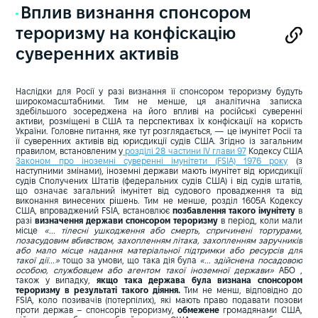
Вплив визнання спонсором
тероризму на конфіскацію
суверенних активів
Наслідки для Росії у разі визнання її спонсором тероризму будуть
широкомасштабними. Тим не менше, ця аналітична записка
здебільшого зосереджена на його впливі на російські суверенні
активи, розміщені в США та перспективах їх конфіскації на користь
України. Головне питання, яке тут розглядається, — це імунітет Росії та
її суверенних активів від юрисдикції судів США. Згідно із загальним
правилом, встановленим у
розділі 28 частини IV глави 97
Кодексу США
Законом про іноземні суверенні імунітети (FSIA) 1976 року
(з
наступними змінами), іноземні держави мають імунітет від юрисдикції
судів Сполучених Штатів (федеральних судів США) і від судів штатів,
що означає загальний імунітет від судового провадження та від
виконання винесених рішень. Тим не менше, розділ 1605A Кодексу
США, впроваджений FSIA, встановлює
позбавлення такого імунітету
в
разі
визначення держави спонсором тероризму
в період, коли мали
місце
«... тілесні ушкодження або смерть, спричинені тортурами,
позасудовим вбивством, захопленням літака, захопленням заручників
або мало місце надання матеріальної підтримки або ресурсів для
такої дії...»
тощо за умови, що така дія була
«... здійснена посадовою
особою, службовцем або агентом такої іноземної держави»
АБО ,
також у випадку,
якщо така держава була визнана спонсором
тероризму в результаті такого діяння.
Тим не менш, відповідно до
FSIA, коло позивачів (потерпілих), які мають право подавати позови
проти держав – спонсорів тероризму,
обмежене
громадянами США,