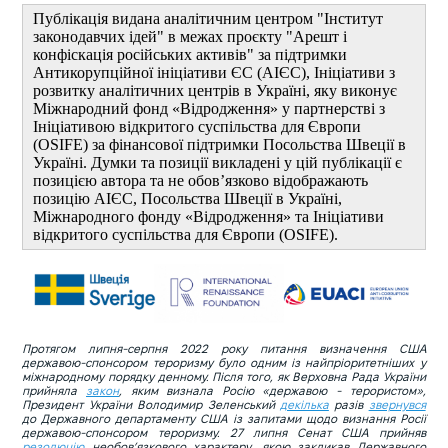
Публікація видана аналітичним центром "Інститут
законодавчих ідей" в межах проєкту "Арешт і
конфіскація російських активів" за підтримки
Антикорупційної ініціативи ЄС (АІЄС), Ініціативи з
розвитку аналітичних центрів в Україні, яку виконує
Міжнародний фонд «Відродження» у партнерстві з
Ініціативою відкритого суспільства для Європи
(OSIFE) за фінансової підтримки Посольства Швеції в
Україні. Думки та позиції викладені у цій публікації є
позицією автора та не обов’язково відображають
позицію АІЄС, Посольства Швеції в Україні,
Міжнародного фонду «Відродження» та Ініціативи
відкритого суспільства для Європи (OSIFE).
Протягом липня-серпня 2022 року питання визначення США
державою-спонсором тероризму було одним із найпріоритетніших у
міжнародному порядку денному. Після того, як Верховна Рада України
прийняла
закон
, яким визнала Росію «державою - терористом»,
Президент України Володимир Зеленський
декілька
разів
звернувся
до Державного департаменту США із запитами щодо визнання Росії
державою-спонсором тероризму. 27 липня Сенат США прийняв
резолюцію
необовʼязкового характеру, якою закликав Державного