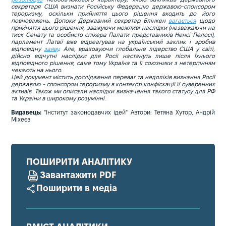
секретаря США визнати Російську Федерацію державою-спонсором
тероризму, оскільки прийняття цього рішення входить до його
повноважень. Допоки Державний секретар Блінкен
вагається
щодо
прийняття цього рішення, зважуючи можливі наслідки (незважаючи на
тиск Сенату та особисто спікера Палати представників Ненсі Пелосі),
парламент Латвії вже відреагував на український заклик і зробив
відповідну
заяву
. Але, враховуючи глобальне лідерство США у світі,
дійсно відчутні наслідки для Росії настануть лише після їхнього
відповідного рішення, саме тому Україна та її союзники з нетерпінням
чекають на нього.
Цей документ містить дослідження переваг та недоліків визнання Росії
державою - спонсором тероризму в контексті конфіскації її суверенних
активів. Також ми описали наслідки визначення такого статусу для РФ
та України в широкому розумінні.
Видавець:
"Інститут законодавчих ідей" Автори: Тетяна Хутор, Андрій
Міхеєв
ПОШИРИТИ АНАЛІТИКУ
Завантажити PDF
Поширити в медіа