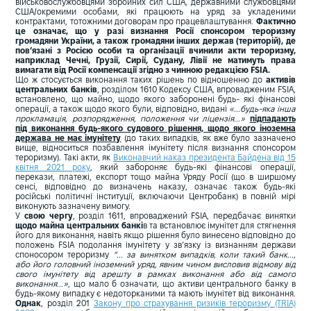
військовослужбовцями збройних сил США, державними службовцями
США/окремими особами, які працюють на уряд за укладеними
контрактами, тотожними договорам про працевлаштування.
Фактично
це означає, що у разі визнання Росії спонсором тероризму
громадяни України, а також громадяни інших держав (територій), де
пов’язані з Росією особи та організації вчинили акти тероризму,
наприклад Чечні, Грузії, Сирії, Судану, Лівії не матимуть права
вимагати від Росії компенсації згідно з чинною редакцією FSIA.
Що ж стосується виконання таких рішень по відношенню до
активів
центральних банків
, розділом 1610 Кодексу США, впровадженим FSIA,
встановлено, що майно, щодо якого заборонені будь- які фінансові
операції, а також щодо якого були, відповідно, видані
«...будь-яка інша
прокламація, розпорядження, положення чи ліцензія...»
підпадають
під виконання будь-якого судового рішення, щодо якого іноземна
держава не має імунітету
(до таких випадків, як вже було зазначено
вище, відноситься позбавлення імунітету після визнання спонсором
тероризму). Такі акти, як
Виконавчий наказ президента Байдена від 15
квітня 2021 року
, який забороняє будь-які фінансові операції,
перекази, платежі, експорт тощо майна Уряду Росії (що в ширшому
сенсі, відповідно до визначень наказу, означає також будь-які
російські політичні інституції, включаючи Центробанк) в повній мірі
виконують зазначену вимогу.
У
свою чергу
, розділ 1611, впроваджений FSIA, передбачає винятки
щодо майна центральних банкі
в та встановлює імунітет для стягнення
його для виконання, навіть якщо рішення було винесено відповідно до
положень FSIA подолання імунітету у звʼязку із визнанням держави
споносором тероризму
“... за винятком випадків, коли такий банк...,
або його головний іноземний уряд, явним чином висловив відмову від
свого імунітету від арешту в рамках виконання або від самого
виконання...»
, що мало б означати, що активи центрального банку в
будь-якому випадку є недоторканими та мають імунітет від виконання.
Однак
, розділ 201
Закону про страхування ризиків тероризму (TRIA)