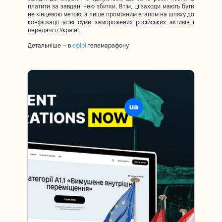
платити за завдані нею збитки. Втім, ці заходи мають бути
не кінцевою метою, а лише проміжним етапом на шляху до
конфіскації усієї суми заморожених російських активів і
передачі її Україні.
Детальніше – в
ефірі
телемарафону