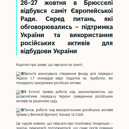
26-27 жовтня в Брюсселі
відбувся саміт Європейської
Ради. Серед питань, які
обговорювались – підтримка
України та використання
російських активів для
відбудови України
Коротко про заяви, що звучали на саміті:
Бельгія анонсувала створення фонду для передачі
Україні 1,7 мільярдів євро податків на прибутки, які
генерують заморожені російські активи.
В Естонії триває робота над законопроєктом, що
дозволятиме передачу Україні суверенних російських
активів за рішенням суду.
Також, робота над використанням російських активів
триває у Великій Британії, Канаді та США.
Це чудові новини, що свідчать про позитивну тенденцію –
західні демократії погоджуються, що саме росія повинна