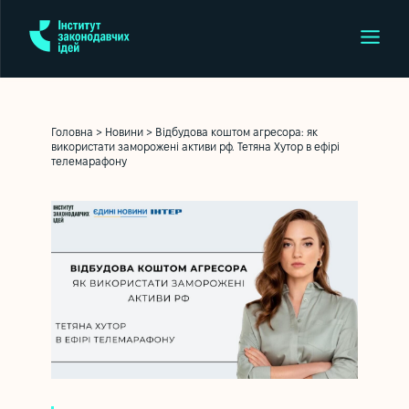
Головна
>
Новини
>
Відбудова коштом агресора: як
використати заморожені активи рф. Тетяна Хутор в ефірі
телемарафону