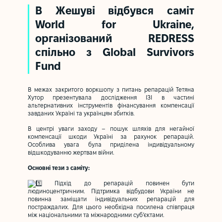
В Жешуві відбувся саміт
World for Ukraine,
організований REDRESS
спільно з
Global Survivors
Fund
В межах закритого воркшопу з питань репарацій Тетяна
Хутор презентувала дослідження ІЗІ в частині
альтернативних інструментів фінансування компенсації
завданих Україні та українцям збитків.
В центрі уваги заходу – пошук шляхів для негайної
компенсації шкоди Україні за рахунок репарацій.
Особлива увага була приділена індивідуальному
відшкодуванню жертвам війни.
Основні тези з саміту:
Підхід до репарацій повинен бути
людиноцентричним. Підтримка відбудови України не
повинна заміщати індивідуальних репарацій для
постраждалих. Для цього необхідна посилена співпраця
між національними та міжнародними суб’єктами.