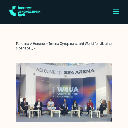
Головна
>
Новини
>
Тетяна Хутор на саміті World for Ukraine
з репарацій