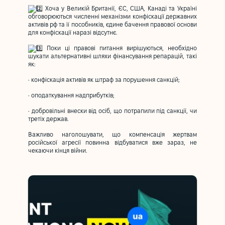
Хоча у Великій Британії, ЄС, США, Канаді та Україні
обговорюються численні механізми конфіскації державних
активів рф та її пособників, єдине бачення правової основи
для конфіскації наразі відсутнє.
Поки ці правові питання вирішуються, необхідно
шукати альтернативні шляхи фінансування репарацій, такі
як:
• конфіскація активів як штраф за порушення санкцій;
• оподаткування надприбутків;
• добровільні внески від осіб, що потрапили під санкції, чи
третіх держав.
Важливо наголошувати, що компенсація жертвам
російської агресії повинна відбуватися вже зараз, не
чекаючи кінця війни.