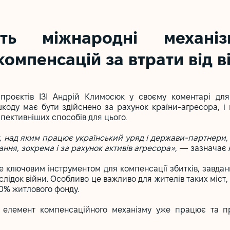
ть міжнародні механіз
омпенсацій за втрати від в
проєктів ІЗІ Андрій Климосюк у своєму коментарі для
шкоду має бути здійснено за рахунок країни-агресора, 
пективніших способів для цього.
, над яким працює український уряд і держави-партнери,
ання, зокрема і за рахунок активів агресора»
, — зазначає
е ключовим інструментом для компенсації збитків, завдан
аслідок війни. Особливо це важливо для жителів таких міст,
90% житлового фонду.
й елемент компенсаційного механізму уже працює та п