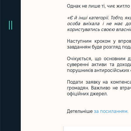
Однак не лише ті, чиє житл
«Є й інші категорії. Тобто,
особа виїхала і не має д
користуватись своєю власні
Наступним кроком у впрова
завданням буде розгляд пода
Очікується, що основним д
суверенні активи та доход
порушників антиросійських 
Подати заявку на компенс
громадян. Важливо не втрач
офіційних джерел.
Детельніше
за посиланням.