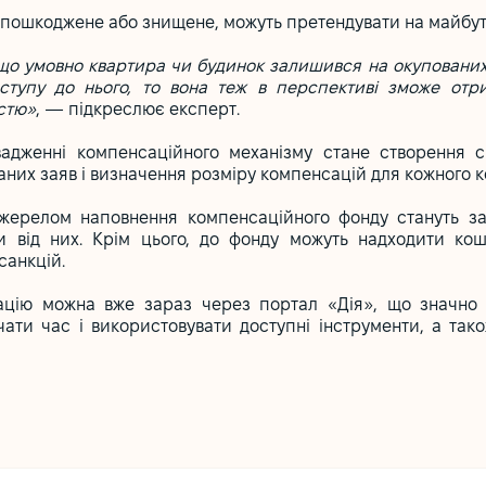
о пошкоджене або знищене, можуть претендувати на майбут
 якщо умовно квартира чи будинок залишився на окупованих
оступу до нього, то вона теж в перспективі зможе отр
стю»
, — підкреслює експерт.
дженні компенсаційного механізму стане створення спец
них заяв і визначення розміру компенсацій для кожного к
жерелом наповнення компенсаційного фонду стануть за
и від них. Крім цього, до фонду можуть надходити кошт
санкцій.
ацію можна вже зараз через портал «Дія», що значн
ати час і використовувати доступні інструменти, а так