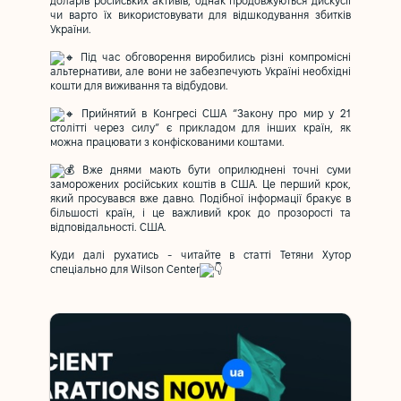
доларів російських активів, однак продовжуються дискусії
чи варто їх використовувати для відшкодування збитків
України.
Під час обговорення виробились різні компромісні
альтернативи, але вони не забезпечують Україні необхідні
кошти для виживання та відбудови.
Прийнятий в Конгресі США “Закону про мир у 21
столітті через силу” є прикладом для інших країн, як
можна працювати з конфіскованими коштами.
Вже днями мають бути оприлюднені точні суми
заморожених російських коштів в США. Це перший крок,
який просувався вже давно. Подібної інформації бракує в
більшості країн, і це важливий крок до прозорості та
відповідальності. США.
Куди далі рухатись - читайте в статті Тетяни Хутор
спеціально для Wilson Center