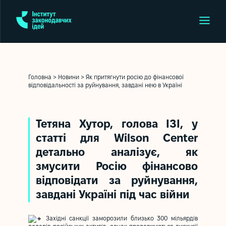
Головна
>
Новини
>
Як притягнути росію до фінансової
відповідальності за руйнування, завдані нею в Україні
Тетяна Хутор, голова ІЗІ, у
статті для
Wilson Center
детально аналізує, як
змусити Росію фінансово
відповідати за руйнування,
завдані Україні під час війни
Західні санкції заморозили близько 300 мільярдів