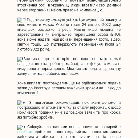
переміщеними особами з початку повномасштабного
вторгнення росії в Україну. Ці люди втратили свої домівки
через вторгнення і мають право на компенсацію.
Подати заяву зможуть усі, хто був змушений покинути
своє житло в межах України після 24 лютого 2022 року
внаслідок російської агресії. Навіть якщо людина не
зареєстрована як внутрішньо переміщена особа (ВПО),
вона може надати інші докази переміщення (фото, відео,
квитки тощо, що підтверджують переміщення після 24
лютого 2022 року).
Важливо, що категорія не охоплює матеріальні
наслідки (втрата роботи, майна), але фіксує сам факт
вимушеного переміщення​. Можливість подати відповідну
заяву зʼявиться найближчим часом.
Хоча виплати постраждалим ще не здійснюються, подача
заяви до Реєстру є першим важливим кроком на шляху до
компенсації.
ІЗІ підготував рекомендації, покликані допомогти
постраждалому отримати чітку та стислу інформацію щодо
можливості подання ним відповідної заяви та про кроки,
які потрібно зробити.
Слідкуйте за нашими оновленнями та поширюйте
посібник
,
щоб кожен постраждалий зміг належним чином
зафіксувати збитки та претендувати на їх повне