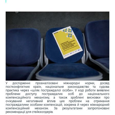
У дослідженні проаналізовані міжнародні норми, досвід
постконфліктних країн, національне законодавство та судова
практика через «шлях постраждалої особи». У ході роботи виявлені
проблеми доступу постраждалих осіб до національного
компенсаційного механізму, а також зроблені висновки про
очікуваний негативний вплив цих проблем на отримання
постраждалими особами компенсацій, зокрема й через міжнародний
компенсаційний механізм. За результатами запропоновані
рекомендації для стейкхолдерів.