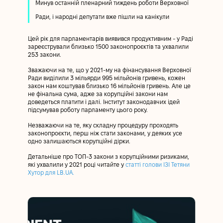
Минув останній пленарний тиждень роботи Верховної
Ради, і народні депутати вже пішли на канікули
Цей рік для парламентарів виявився продуктивним - у Раді
зареєстрували близько 1500 законопроєктів та ухвалили
253 закони.
Зважаючи на те, що у 2021-му на фінансування Верховної
Ради виділили 3 мільярди 995 мільйонів гривень, кожен
закон нам коштував близько 16 мільйонів гривень. Але це
не фінальна сума, адже за корупційні закони нам
доведеться платити і далі. Інститут законодавчих ідей
підсумував роботу парламенту цього року.
Незважаючи на те, яку складну процедуру проходять
законопроєкти, перш ніж стати законами, у деяких усе
одно залишаються корупційні дірки.
Детальніше про ТОП-3 закони з корупційними ризиками,
які ухвалили у 2021 році читайте у
статті голови ІЗІ Тетяни
Хутор для LB.UA
.