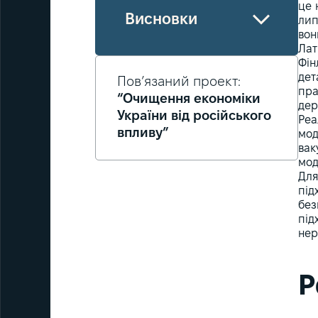
це 
Висновки
лип
вон
Лат
Фін
дет
Пов’язаний проект:
пра
“Очищення економіки
дер
України від російського
Реа
впливу”
мод
вак
мод
Для
під
без
під
нер
Р