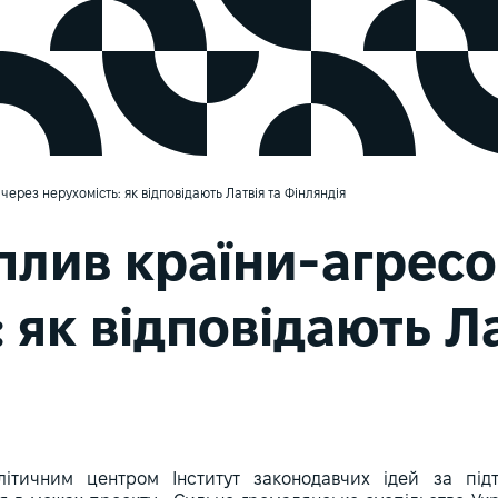
ерез нерухомість: як відповідають Латвія та Фінляндія
плив країни-агресо
 як відповідають Ла
літичним центром Інститут законодавчих ідей за пі