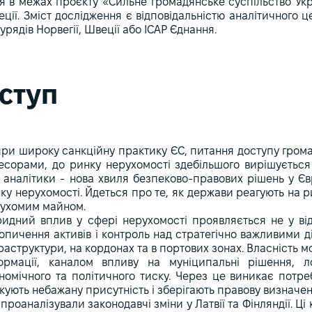
я в межах проєкту «Сильне громадянське суспільство Укр
еції. Зміст дослідження є відповідальністю аналітичного ц
урядів Норвегії, Швеції або ІСАР Єднання.
ступ
ри широку санкційну практику ЄС, питання доступу громад
есорами, до ринку нерухомості здебільшого вирішується
ї аналітики - нова хвиля безпеково-правових рішень у Єв
ку нерухомості. Йдеться про те, як держави реагують на 
ухомим майном.
ридний вплив у сфері нерухомості проявляється не у від
опичення активів і контроль над стратегічно важливими ді
раструктури, на кордонах та в портових зонах. Власність 
ормації, каналом впливу на муніципальні рішення, 
номічного та політичного тиску. Через це виникає потре
кують небажану присутність і зберігають правову визначен
проаналізували законодавчі зміни у Латвії та Фінляндії. Ц