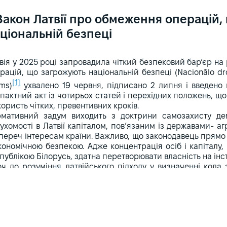
Закон Латвії про обмеження операцій,
ціональній безпеці
вія у 2025 році запровадила чіткий безпековий бар’єр на
рацій, що загрожують національній безпеці (Nacionālo dr
[1]
ums)
ухвалено 19 червня, підписано 2 липня і введено 
пактний акт із чотирьох статей і перехідних положень, щ
користь чітких, превентивних кроків.
мативний задум виходить з доктрини самозахисту демо
ухомості в Латвії капіталом, пов’язаним із державами- а
переч інтересам країни. Важливо, що законодавець прямо
кономічною безпекою. Адже концентрація осіб і капіталу,
публікою Білорусь, здатна перетворювати власність на інс
ч до розуміння латвійського підходу у визначенні кола 
ухомості поширена не лише на держав-агресорів як публічн
юридичні особи, зареєстровані в цих державах, і на стр
 підконтрольні їм компанії мають суттєву участь. Факт
єстраційний» і «контрольний».
ший охоплює будь-які юридичні особи з реєстрацією в Ро