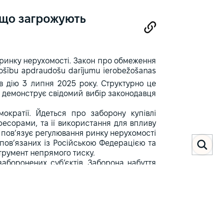
 що загрожують
 ринку нерухомості. Закон про обмеження
ošību apdraudošu darījumu ierobežošanas
в дію 3 липня 2025 року. Структурно це
о демонструє свідомий вибір законодавця
кратії. Йдеться про заборону купівлі
гресорами, та її використання для впливу
 пов’язує регулювання ринку нерухомості
 пов’язаних із Російською Федерацією та
трумент непрямого тиску.
заборонених суб’єктів. Заборона набуття
о-правових суб’єктів та їх громадян, а й
уктури, де громадяни відповідних держав
ично в тексті закладено два критерії -
сії чи Білорусі. Другий - фіксує поріг