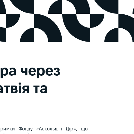
ра через
твія та
дтримки Фонду «Аскольд і Дір», що