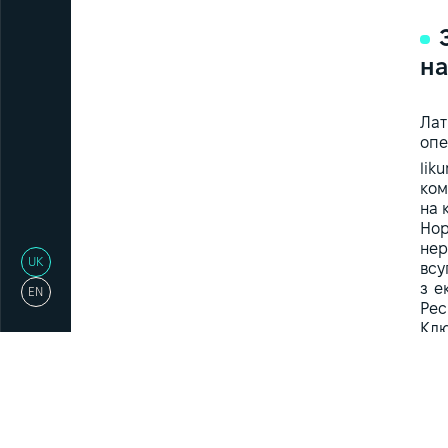
на
Лат
опе
lik
ком
на 
Нор
нер
UK
всу
з е
EN
Рес
Клю
нер
на 
або
«ре
Пер