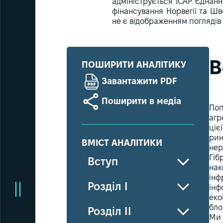
адмініструється ІСАР Єднанн
фінансування Норвегії та Шв
не є відображенням поглядів 
В
ПОШИРИТИ АНАЛІТИКУ
Завантажити PDF
Поширити в медіа
Поп
агр
ціє
рин
ВМІСТ АНАЛІТИКИ
нер
Гіб
Вступ
нак
інф
Розділ I
інф
еко
бло
Розділ II
Ми 