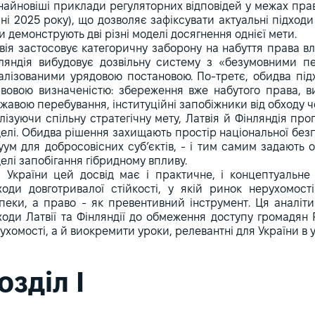
найновіші приклади регуляторних відповідей у межах прав
ні 2025 року), що дозволяє зафіксувати актуальні підходи
и демонструють дві різні моделі досягнення однієї мети.
вія застосовує категоричну заборону на набуття права вла
ляндія вибудовує дозвільну систему з «безумовними п
алізованими урядовою постановою. По-третє, обидва під
вовою визначеністю: збереження вже набутого права, ви
жавою перебування, інституційні запобіжники від обходу 
лізуючи спільну стратегічну мету, Латвія й Фінляндія пр
елі. Обидва рішення захищають простір національної без
уум для добросовісних суб’єктів, - і тим самим задають 
елі запобігання гібридному впливу.
 України цей досвід має і практичне, і концептуальне
ходи довготривалої стійкості, у якій ринок нерухомост
пеки, а право - як превентивний інструмент. Ця аналі
ходи Латвії та Фінляндії до обмеження доступу громадян 
ухомості, а й виокремити уроки, релевантні для України в у
озділ I