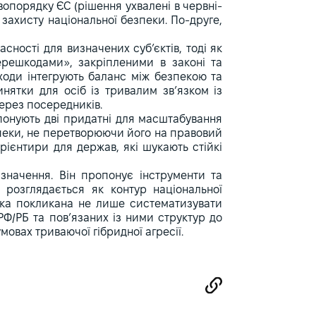
опорядку ЄС (рішення ухвалені в червні-
 захисту національної безпеки. По-друге,
сності для визначених суб’єктів, тоді як
ерешкодами», закріпленими в законі та
ходи інтегрують баланс між безпекою та
нятки для осіб із тривалим зв’язком із
через посередників.
опонують дві придатні для масштабування
пеки, не перетворюючи його на правовий
орієнтири для держав, які шукають стійкі
 значення. Він пропонує інструменти та
і розглядається як контур національної
тика покликана не лише систематизувати
РФ/РБ та пов’язаних із ними структур до
мовах триваючої гібридної агресії.