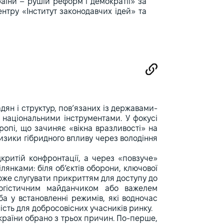
аїни – рушій реформ і демократії» за
ентру «Інститут законодавчих ідей» та
ян і структур, пов’язаних із державами-
 національними інструментами. У фокусі
ропі, що зачиняє «вікна вразливості» на
ризики гібридного впливу через володіння
критій конфронтації, а через «повзуче»
лянками: біля об’єктів оборони, ключової
може слугувати прикриттям для доступу до
логістичним майданчиком або важелем
ба у встановленні режимів, які водночас
ість для добросовісних учасників ринку.
і країни обрано з трьох причин. По-перше,