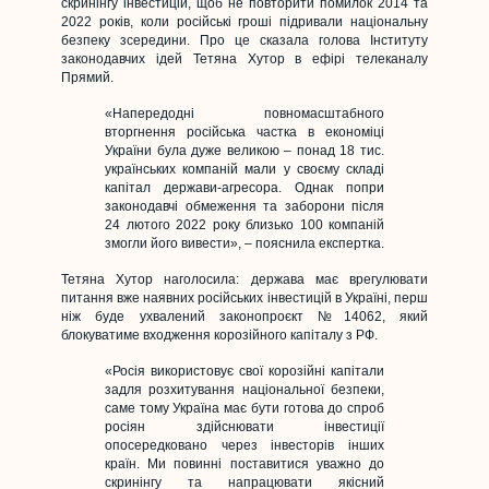
скринінгу інвестицій, щоб не повторити помилок 2014 та
2022 років, коли російські гроші підривали національну
безпеку зсередини. Про це сказала голова Інституту
законодавчих ідей Тетяна Хутор в ефірі телеканалу
Прямий.
«Напередодні повномасштабного
вторгнення російська частка в економіці
України була дуже великою – понад 18 тис.
українських компаній мали у своєму складі
капітал держави-агресора. Однак попри
законодавчі обмеження та заборони після
24 лютого 2022 року близько 100 компаній
змогли його вивести», – пояснила експертка.
Тетяна Хутор наголосила: держава має врегулювати
питання вже наявних російських інвестицій в Україні, перш
ніж буде ухвалений законопроєкт №14062, який
блокуватиме входження корозійного капіталу з РФ.
«Росія використовує свої корозійні капітали
задля розхитування національної безпеки,
саме тому Україна має бути готова до спроб
росіян здійснювати інвестиції
опосередковано через інвесторів інших
країн. Ми повинні поставитися уважно до
скринінгу та напрацювати якісний