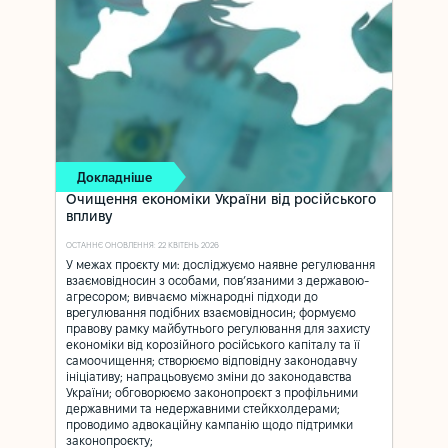
Докладніше
Очищення економіки України від російського
впливу
ОСТАННЄ ОНОВЛЕННЯ: 22 КВІТЕНЬ 2026
У межах проєкту ми: досліджуємо наявне регулювання
взаємовідносин з особами, пов’язаними з державою-
агресором; вивчаємо міжнародні підходи до
врегулювання подібних взаємовідносин; формуємо
правову рамку майбутнього регулювання для захисту
економіки від корозійного російського капіталу та її
самоочищення; створюємо відповідну законодавчу
ініціативу; напрацьовуємо зміни до законодавства
України; обговорюємо законопроєкт з профільними
державними та недержавними стейкхолдерами;
проводимо адвокаційну кампанію щодо підтримки
законопроєкту;