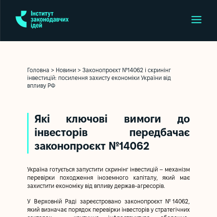
Головна
>
Новини
>
Законопроєкт №14062 і скринінг
інвестицій: посилення захисту економіки України від
впливу РФ
Які ключові вимоги до
інвесторів передбачає
законопроєкт №14062
Україна готується запустити скринінг інвестицій – механізм
перевірки походження іноземного капіталу, який має
захистити економіку від впливу держав-агресорів.
У Верховній Раді зареєстровано законопроєкт №14062,
який визначає порядок перевірки інвесторів у стратегічних