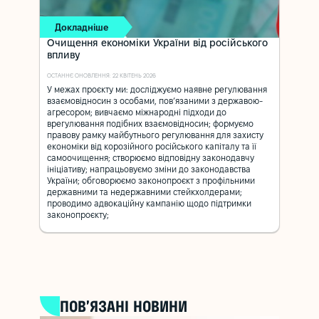
Докладніше
Очищення економіки України від російського
впливу
ОСТАННЄ ОНОВЛЕННЯ: 22 КВІТЕНЬ 2026
У межах проєкту ми: досліджуємо наявне регулювання
взаємовідносин з особами, пов’язаними з державою-
агресором; вивчаємо міжнародні підходи до
врегулювання подібних взаємовідносин; формуємо
правову рамку майбутнього регулювання для захисту
економіки від корозійного російського капіталу та її
самоочищення; створюємо відповідну законодавчу
ініціативу; напрацьовуємо зміни до законодавства
України; обговорюємо законопроєкт з профільними
державними та недержавними стейкхолдерами;
проводимо адвокаційну кампанію щодо підтримки
законопроєкту;
ПОВ’ЯЗАНІ НОВИНИ