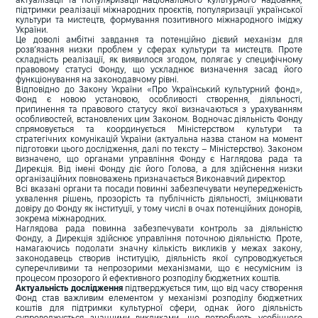
актуалізації та популяризації національного культурного надбання,
підтримки реалізації міжнародних проєктів, популяризації української
культури та мистецтв, формування позитивного міжнародного іміджу
України.
Це доволі амбітні завдання та потенційно дієвий механізм для
розв’язання низки проблем у сферах культури та мистецтв. Проте
складність реалізації, як виявилося згодом, полягає у специфічному
правовому статусі Фонду, що ускладнює визначення засад його
функціонування на законодавчому рівні.
Відповідно до Закону України «Про Український культурний фонд»,
Фонд є новою установою, особливості створення, діяльності,
припинення та правового статусу якої визначаються з урахуванням
особливостей, встановлених цим Законом. Водночас діяльність Фонду
спрямовується та координується Міністерством культури та
стратегічних комунікацій України (актуальна назва станом на момент
підготовки цього дослідження, далі по тексту – Міністерство). Законом
визначено, що органами управління Фонду є Наглядова рада та
Дирекція. Від імені Фонду діє його Голова, а для здійснення низки
організаційних повноважень призначається Виконавчий директор.
Всі вказані органи та посади повинні забезпечувати неупередженість
ухвалення рішень, прозорість та публічність діяльності, зміцнювати
довіру до Фонду як інституції, у тому числі в очах потенційних донорів,
зокрема міжнародних.
Наглядова рада повинна забезпечувати контроль за діяльністю
Фонду, а Дирекція здійснює управління поточною діяльністю. Проте,
намагаючись подолати значну кількість викликів у межах закону,
законодавець створив інституцію, діяльність якої супроводжується
суперечливими та непрозорими механізмами, що є несумісним із
процесом прозорого й ефективного розподілу бюджетних коштів.
Актуальність дослідження
підтверджується тим, що від часу створення
Фонд став важливим елементом у механізмі розподілу бюджетних
коштів для підтримки культурної сфери, однак його діяльність