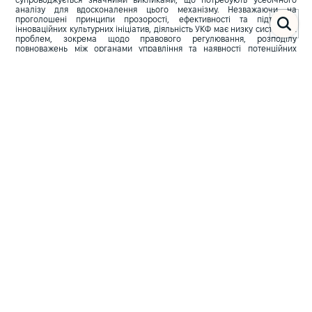
супроводжується значними викликами, що потребують усебічного
аналізу для вдосконалення цього механізму. Незважаючи на
проголошені принципи прозорості, ефективності та підтримки
інноваційних культурних ініціатив, діяльність УКФ має низку системних
проблем, зокрема щодо правового регулювання, розподілу
повноважень між органами управління та наявності потенційних
корупційних ризиків.
Актуальність теми також зумовлена низкою публічних скандалів і
підозр у непрозорому розподілі бюджетних коштів, зловживаннях
повноваженнями та недостатньому контролі за витрачанням ресурсів.
Детальне дослідження нормативно-правового регулювання діяльності
Фонду та аналіз практичного застосування його повноважень дадуть
змогу не лише виявити законодавчі недоліки та потенційні корупційні
ризики, а й розробити конкретні рекомендації для вдосконалення
правових норм та підвищення ефективності його функціонування.
Беручи до уваги стратегічне значення УКФ для розвитку української
культури, вдосконалення його роботи є необхідним кроком для
забезпечення прозорого й ефективного розподілу державних коштів у
сферах культури та мистецтв.
Методологія дослідження
Методологія цього дослідження базується на комплексному підході,
що поєднує аналіз нормативно-правових актів, антикорупційну
експертизу, вивчення практичної діяльності Фонду та оцінювання
ефективності його роботи на основі відкритих джерел і офіційних звітів
контролюючих органів.
Дослідження проведено у два взаємопов’язані етапи.
Юридичний аналіз нормативно-правової бази
На першому етапі було проведено ґрунтовний аналіз Закону України