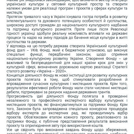
Майже рік знадобився законодавцям, щоб визначити вектор інтеграції
української культури у світовий культурний простір та створити
належні умови для реалізації програм і проєктів у сферах культури та
мистецтв.
Протягом тривалого часу в Україні існувала гостра потреба в розвитку
інтелектуального та духовного потенціалу особистості й суспільства,
широкому доступі громадян до національного культурного надбання
та підтримці культурного розмаїття. Проте лише після Революції
гідності українці здобули реальну можливість впливати на державні
процеси та надію на зміну підходів до бачення місця культури в житті
суспільства та держави.
У відповідь на цю потребу держава створила Український культурний
фонд (далі – УКФ, Фонд), який є бюджетною установою, що виконує
спеціальні функції, передбачені законом, щодо сприяння
національно-культурному розвитку України. Створення Фонду – це
важливий та безпрецедентний для нашої країни крок для змін у
культурній сфері, визначених дорожньою картою реалізації Стратегії
сталого розвитку «Україна – 2020».
Концепція діяльності Фонду як нової інституції для розвитку культурних
проєктів полягала в тому, щоб стимулювати розроблення й
впровадження сучасних культурних і мистецьких проєктів. Крім того,
результатом ефективної роботи Фонду мали стати численні мистецькі
дебюти, підтримувані за рахунок надання державних грантів.
Прогресивність ідеї діяльності Фонду полягала в проведенні
незалежного та професійного експертного відбору культурних і
мистецьких проєктів, які фінансуватимуться за підтримки Фонду. Крім
того, Законом була запроваджена спеціальна конкурсна процедура
відбору експертів до експертних рад, які проводитимуть відбір
проєктів. Обов’язковим етапом кожного проєкту, реалізованого за
підтримки Фонду, є публічне представлення результатів виконання
проєкту та оприлюднення звіту про використання коштів.
Усе це свідчить про виконання завдань Фонду щодо збереження,