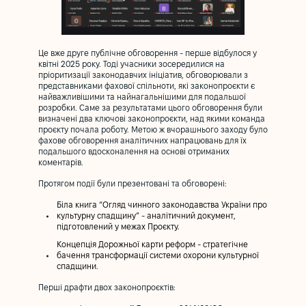
Це вже друге публічне обговорення - перше відбулося у
квітні 2025 року. Тоді учасники зосередилися на
пріоритизації законодавчих ініціатив, обговорювали з
представниками фахової спільноти, які законопроєкти є
найважливішими та найнагальнішими для подальшої
розробки. Саме за результатами цього обговорення були
визначені два ключові законопроєкти, над якими команда
проєкту почала роботу. Метою ж вчорашнього заходу було
фахове обговорення аналітичних напрацювань для їх
подальшого вдосконалення на основі отриманих
коментарів.
Протягом події були презентовані та обговорені:
Біла книга “Огляд чинного законодавства України про
культурну спадщину” - аналітичний документ,
підготовлений у межах Проєкту.
Концепція Дорожньої карти реформ - стратегічне
бачення трансформації системи охорони культурної
спадщини.
Перші драфти двох законопроєктів: