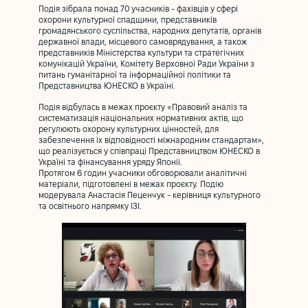
Подія зібрала понад 70 учасників - фахівців у сфері
охорони культурної спадщини, представників
громадянського суспільства, народних депутатів, органів
державної влади, місцевого самоврядування, а також
представників Міністерства культури та стратегічних
комунікацій України, Комітету Верховної Ради України з
питань гуманітарної та інформаційної політики та
Представництва ЮНЕСКО в Україні.
Подія відбулась в межах проєкту «Правовий аналіз та
систематизація національних нормативних актів, що
регулюють охорону культурних цінностей, для
забезпечення їх відповідності міжнародним стандартам»,
що реалізується у співпраці Представництвом ЮНЕСКО в
Україні та фінансування уряду Японії.
Протягом 6 годин учасники обговорювали аналітичні
матеріали, підготовлені в межах проєкту. Подію
модерувала Анастасія Пеценчук - керівниця культурного
та освітнього напрямку ІЗІ.