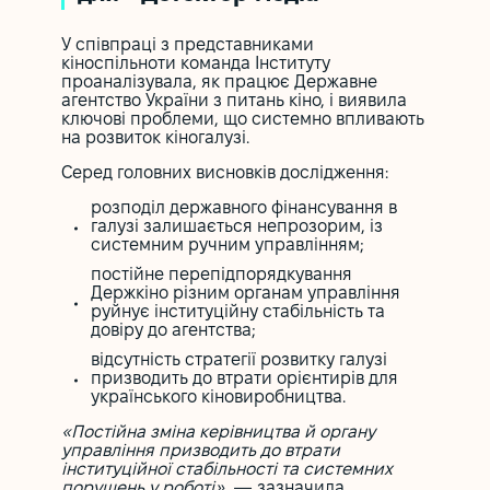
У співпраці з представниками
кіноспільноти команда Інституту
проаналізувала, як працює Державне
агентство України з питань кіно, і виявила
ключові проблеми, що системно впливають
на розвиток кіногалузі.
Серед головних висновків дослідження:
розподіл державного фінансування в
галузі залишається непрозорим, із
системним ручним управлінням;
постійне перепідпорядкування
Держкіно різним органам управління
руйнує інституційну стабільність та
довіру до агентства;
відсутність стратегії розвитку галузі
призводить до втрати орієнтирів для
українського кіновиробництва.
«Постійна зміна керівництва й органу
управління призводить до втрати
інституційної стабільності та системних
порушень у роботі»
, — зазначила