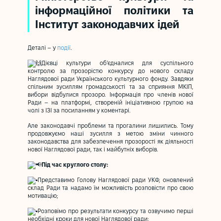
інформаційної політики та
Інститут законодавчих ідей
Деталі – у
події
.
Дієвці культури об’єдналися для суспільного
контролю за прозорістю конкурсу до нового складу
Наглядової ради Українського культурного фонду. Завдяки
спільним зусиллям громадськості та за сприяння МКІП,
вибори відбулися прозоро. Інформація про членів нової
Ради – на платформі, створеній ініціативною групою на
чолі з ІЗІ за посиланням у коментарі.
Але законодавчі проблеми та прогалини лишились. Тому
продовжуємо наші зусилля з метою зміни чинного
законодавства для забезпечення прозорості як діяльності
нової Наглядової ради, так і майбутніх виборів.
Під час круглого столу:
Представимо Голову Наглядової ради УКФ, оновлений
склад Ради та надамо їм можливість розповісти про свою
мотивацію;
Розповімо про результати конкурсу та озвучимо перші
необхідні кроки для нової Наглядової ради;