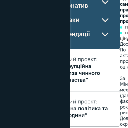
сам
альтернатив
пра
про
Висновки
про
п
п
Рекомендації
цін
Дос
По-
акт
Пов’язаний проект:
про
“Антикорупційна
оці
експертиза чинного
За 
законодавства”
Мін
мех
(да
Пов’язаний проект:
фак
рок
“Соціальна політика та
рин
права людини”
Дод
окр