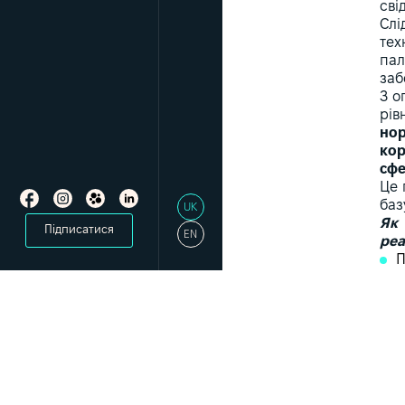
сві
Слі
тех
пал
заб
З о
рів
нор
кор
сфе
Це 
баз
UK
Як 
Підписатися
EN
реа
П
яко
рем
вик
про
під
Р
їхн
має