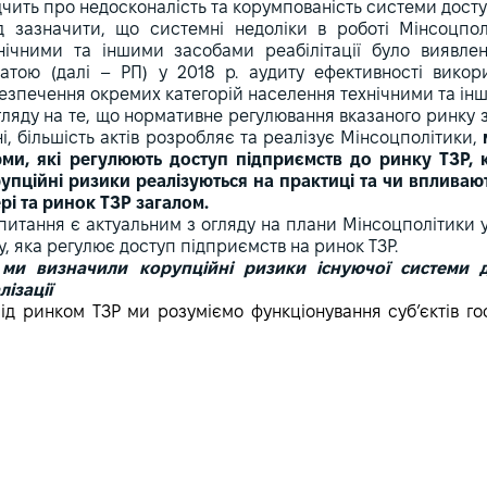
дчить про недосконалість та корумпованість системи досту
д зазначити, що системні недоліки в роботі Мінсоцпол
нічними та іншими засобами реабілітації було виявле
атою (далі – РП) у 2018 р. аудиту ефективності вико
езпечення окремих категорій населення технічними та інши
гляду на те, що нормативне регулювання вказаного ринку
ні, більшість актів розробляє та реалізує Мінсоцполітики,
ми, які регулюють доступ підприємств до ринку ТЗР, к
упційні ризики реалізуються на практиці та чи вплива
рі та ринок ТЗР загалом.
питання є актуальним з огляду на плани Мінсоцполітики
у, яка регулює доступ підприємств на ринок ТЗР.
ми визначили корупційні ризики існуючої системи 
лізації
ід ринком ТЗР ми розуміємо функціонування суб’єктів г
ї організаційно-правової форми, так і фізичних осіб – підп
онтують ТЗР за кошти держбюджету. Як у нормативно-пра
ористовується узагальнювальне поняття «підприємство
цес підтвердження кваліфікаційних вимог та інших пов’яз
приємству почати фактичне виготовлення, постачання та 
инок ТЗР є регульованим, оскільки держава визначає пе
ю поведінку на ринку, таким чином встановлюючи «прави
 відповідати принципам, визначеним у ст. 4 Закону Укра