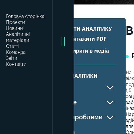
Головна сторінка
Проєкти
В
Новини
ПОШИРИТИ АНАЛІТИКУ
Аналітичні
Завантажити PDF
матеріали
Статті
Поширити в медіа
Команда
Звіти
Контакти
На 
ВМІСТ АНАЛІТИКИ
віз
под
Вступ
1,5
соц
Резюме
заб
інв
Нар
Опис проблеми
зді
для
Оцінка
Одн