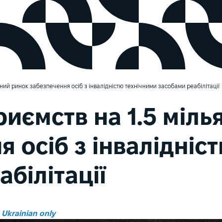
дний ринок забезпечення осіб з інвалідністю технічними засобами реабілітації
риємств на 1.5 міл
 осіб з інвалідніс
білітації
n Ukrainian only