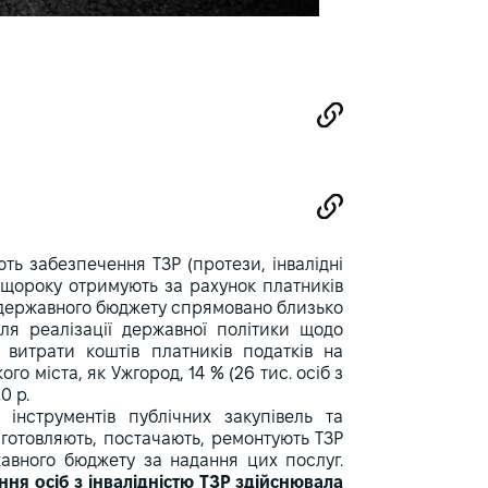
ють забезпечення ТЗР (протези, інвалідні
іб щороку отримують за рахунок платників
 з державного бюджету спрямовано близько
ля реалізації державної політики щодо
і витрати коштів платників податків на
о міста, як Ужгород, 14 % (26 тис. осіб з
0 р.
інструментів публічних закупівель та
иготовляють, постачають, ремонтують ТЗР
жавного бюджету за надання цих послуг.
ня осіб з інвалідністю ТЗР здійснювала