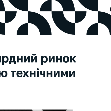
ьярдний ринок
тю технічними