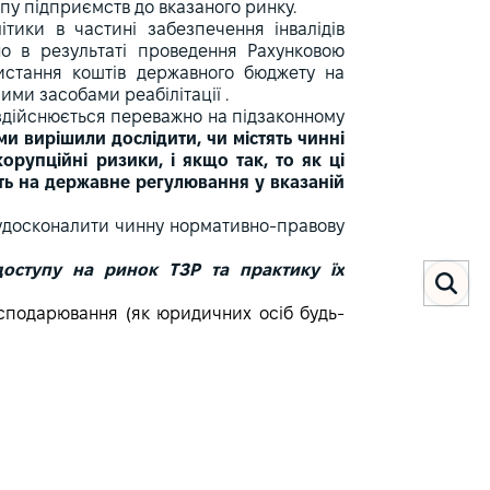
пу підприємств до вказаного ринку.
ітики в частині забезпечення інвалідів
но в результаті проведення Рахунковою
ристання коштів державного бюджету на
ми засобами реабілітації .
 здійснюється переважно на підзаконному
ми вирішили дослідити, чи містять чинні
орупційні ризики, і якщо так, то як ці
ють на державне регулювання у вказаній
 удосконалити чинну нормативно-правову
доступу на ринок ТЗР та практику їх
осподарювання (як юридичних осіб будь-
риємців), які виготовляють, постачають та
вових актах, так і в цьому дослідженні
». Доступ підприємств до ринку ТЗР –
аних необхідних процедур, які дозволяють
ремонт ТЗР за кошти держбюджету.
вні вимоги до підприємств та контролює
ла гри». Будь-яке державне регулювання
їни «Про засади державної регуляторної