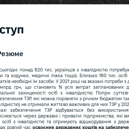
ступ
Резюме
сьогодні понад 620 тис. українців з інвалідністю потребу
ки та ходунки, медичні ліжка тощо). Близько 160 тис. ос
атків необхідні їм засоби. У 2021 році на вказані потреби
 млрд грн, що становить ¾ усіх витрат запланованих д
іальної захищеності осіб з інвалідністю. Попри суттєв
езпечення ТЗР, які можна порівняти з річним бюджетом таког
алідністю) не отримали життєво важливих для них ТЗР у 202
азі забезпечення ТЗР відбувається без використання 
йснюється через державні і приватні підприємства, які в
 осіб з інвалідністю та отримують відшкодування з дер
ак довгий час
освоєння державних коштів на забезпечен