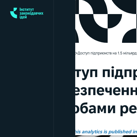
>
>
Головна
Аналітики
Доступ підприємств на 1.5 мільяр
Доступ підп
забезпечення
засобами реа
*This analytics is published i