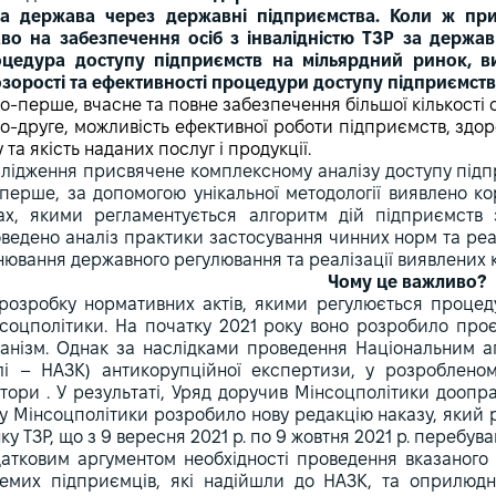
а держава через державні підприємства. Коли ж при
во на забезпечення осіб з інвалідністю ТЗР за держа
цедура доступу підприємств на мільярдний ринок, в
зорості та ефективності процедури доступу підприємств
о-перше, вчасне та повне забезпечення більшої кількості ос
о-друге, можливість ефективної роботи підприємств, здор
у та якість наданих послуг і продукції.
лідження присвячене комплексному аналізу доступу підпр
перше, за допомогою унікальної методології виявлено к
ах, якими регламентується алгоритм дій підприємств 
ведено аналіз практики застосування чинних норм та реа
нювання державного регулювання та реалізації виявлених 
Чому це важливо?
розробку нормативних актів, якими регулюється процед
соцполітики. На початку 2021 року воно розробило про
анізм. Однак за наслідками проведення Національним аг
лі – НАЗК) антикорупційної експертизи, у розробленом
тори . У результаті, Уряд доручив Мінсоцполітики доопр
у Мінсоцполітики розробило нову редакцію наказу, який 
ку ТЗР, що з 9 вересня 2021 р. по 9 жовтня 2021 р. перебув
атковим аргументом необхідності проведення вказаного
емих підприємців, які надійшли до НАЗК, та оприлюдне