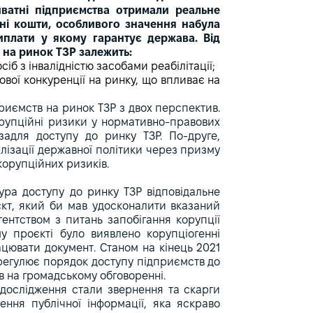
ватні підприємства отримали реальне
вні кошти, особливого значення набула
иплати у якому гарантує держава. Від
 на ринок ТЗР залежить:
іб з інвалідністю засобами реабілітації;
ової конкуренції на ринку, що впливає на
иємств на ринок ТЗР з двох перспектив.
орупційні ризики у нормативно-правових
задля доступу до ринку ТЗР. По-друге,
лізації державної політики через призму
корупційних ризиків.
ура доступу до ринку ТЗР відповідальне
єкт, який би мав удосконалити вказаний
ентством з питань запобігання корупції
у проєкті було виявлено корупціогенні
ацювати документ. Станом на кінець 2021
регулює порядок доступу підприємств до
ав на громадському обговоренні.
 дослідження стали звернення та скарги
ння публічної інформації, яка яскраво