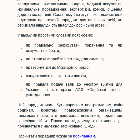
заплутаним і виснажливим: лікарня, медичні документи,
кримінальне провадження, експертизи, комісії, рішення
державних органів. Саме тому Інститут законодавчих ідей
підготував практичний порадник для цивільних осіб, які
отримали інвалідність внаслідок російської агресії.
У ньому ми простими словами пояснюємо:
як правильно зафіксувати поранення та які
документи зібрати;
які етапи має пройти постраждала людина;
як звернутися до Міжвідомчої комісії;
чому важливо не втратити докази;
які правила подачі заяв до Реєстру збитків для
України за категорією A2.3 «Серйозні тілесні
ушкодження».
Цей порадник може бути корисним постраждалим, їхнім
родинам, юристам, правозахисним організаціям,
громадам і всім, хто допомагає цивільним, пораненим
внаслідок війни. Право на підтримку та компенсацію
починається з належно зафіксованої шкоди.
Прочитати порадник можна за
посиланням
.