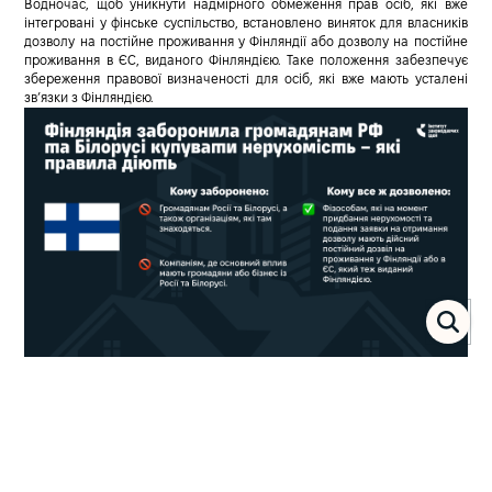
Водночас, щоб уникнути надмірного обмеження прав осіб, які вже
інтегровані у фінське суспільство, встановлено виняток для власників
дозволу на постійне проживання у Фінляндії або дозволу на постійне
проживання в ЄС, виданого Фінляндією.
Таке положення забезпечує
збереження правової визначеності для осіб, які вже мають усталені
зв’язки з Фінляндією.
Chapter ІI
Latvia – restrictions also for legal