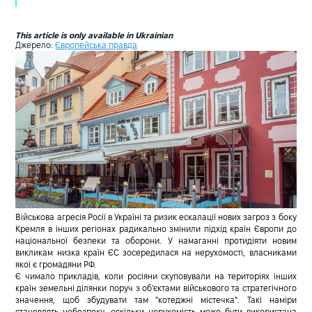
This article is only available in Ukrainian
Джерело:
Європейська правда
Військова агресія Росії в Україні та ризик ескалації нових загроз з боку
Кремля в інших регіонах радикально змінили підхід країн Європи до
національної безпеки та оборони.
У намаганні протидіяти новим
викликам низка країн ЄС зосередилася на нерухомості, власниками
якої є громадяни РФ.
Є чимало прикладів, коли росіяни скуповували на територіях інших
країн земельні ділянки поруч з об’єктами військового та стратегічного
значення, щоб збудувати там "котеджні містечка". Такі наміри