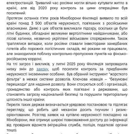
електростанцій.
Тривалий час росіяни могли вільно купувати житло в
країні, але від 2020 року контроль за цими операціями був
посилений.
Протягом останніх п'яти років Міноборони Фінляндії виявило по всій
країні понад 3 500 об'єктів нерухомості, пов'язаних з російськими
власниками. Деякі з цих об'єктів викликали підозру, оскільки це були
літні будинки, обладнані великими вертолітними майданчиками, або
лісові хатинки, незвично укріплені військовим спорядженням.
Також
траплялися випадки, коли росіяни ставали інвесторами занедбаних
готелів або порожніх логістичних складів, які роками не працювали,
але знаходилися поблизу контрольно-пропускних пунктів на фінсько-
російському кордоні.
На тлі загроз і викликів, у липні 2025 року Фінляндія запровадила
низку змін до
закону
, щоб посилити контроль за придбанням
нерухомості іноземними особами.
Був обраний інструмент "жорсткого
фільтра" в межах системи дозволів.
Ключова новація – "безумовні
перешкоди" для надання дозволу. Вони стосуються осіб і організацій,
громадянство або контроль яких пов’язані з державами, що
становлять загрозу національній безпеці та порушили територіальну
цілісність іншої країни.
Перелік таких держав визначається урядовою постановою та підлягає
перегляду, що робить цей механізм досить гнучким і ризик-
орієнтованим.
Розгляд заявок на купівлю нерухомості покладено на
Міноборони, яке отримує широкі повноваження доступу до інформації
від провідних відомств (міграційна служба, поліція, податкові органи
тощо).