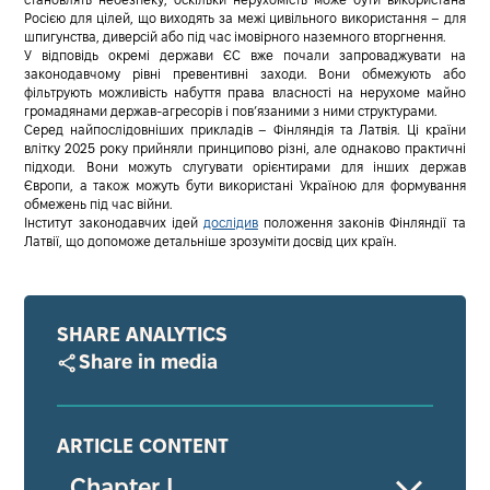
становлять небезпеку, оскільки нерухомість може бути використана
Росією для цілей, що виходять за межі цивільного використання – для
шпигунства, диверсій або під час імовірного наземного вторгнення.
У відповідь окремі держави ЄС вже почали запроваджувати на
законодавчому рівні превентивні заходи. Вони обмежують або
фільтрують можливість набуття права власності на нерухоме майно
громадянами держав-агресорів і пов’язаними з ними структурами.
Серед найпослідовніших прикладів – Фінляндія та Латвія.
Ці країни
влітку 2025 року прийняли принципово різні, але однаково практичні
підходи. Вони можуть слугувати орієнтирами для інших держав
Європи, а також можуть бути використані Україною для формування
обмежень під час війни.
Інститут законодавчих ідей
дослідив
положення законів Фінляндії та
Латвії, що допоможе детальніше зрозуміти досвід цих країн.
SHARE ANALYTICS
Share in media
ARTICLE CONTENT
Chapter І