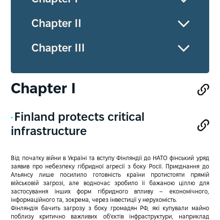
Chapter ІI
Chapter ІII
Chapter І
Finland protects critical
infrastructure
Від початку війни в Україні та вступу Фінляндії до НАТО фінський уряд
заявив про небезпеку гібридної агресії з боку Росії.
Приєднання до
Альянсу лише посилило готовність країни протистояти прямій
військовій загрозі, але водночас зробило її бажаною ціллю для
застосування інших форм гібридного впливу – економічного,
інформаційного та, зокрема, через інвестиції у нерухомість.
Фінляндія бачить загрозу з боку громадян РФ, які купували майно
поблизу критично важливих об'єктів інфраструктури, наприклад