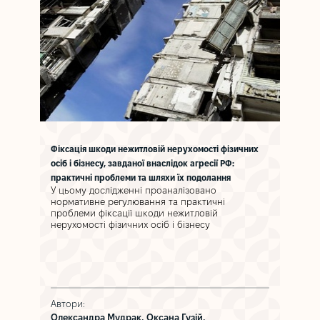
Фіксація шкоди нежитловій нерухомості фізичних
ДОЗВІ
осіб і бізнесу, завданої внаслідок агресії РФ:
ЄС, СШ
Це дос
практичні проблеми та шляхи їх подолання
механі
У цьому дослідженні проаналізовано
санкц
нормативне регулювання та практичні
Сполу
проблеми фіксації шкоди нежитловій
Британ
нерухомості фізичних осіб і бізнесу
інстит
проце
Санкц
Автори:
Автор
Олександра Мудрак,
Оксана Гузій,
Оксана