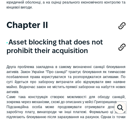
юридичній оболонці, а на оцінці реального економічного контролю та
кінцевої вигоди.
Chapter ІI
Asset blocking that does not
prohibit their acquisition
Друга проблема закладена в самому визначенні санкції блокування
активів. Закон України "Про санкції" трактує блокування як тимчасове
позбавлення права користуватися та розпоряджатися активами. По
суті йдеться про заборону витрачати або відчужувати вже наявне
майно. Водночас закон не містить прямої заборони на набуття нових
активів.
Саме така конструкція створює можливості для обходу санкцій,
зокрема через механізми, схожі до описаних у кейсі Григоришина.
Підсанкційна особа може продовжувати отримувати доходи –
заробітну плату, винагороди чи інші платежі. Формально ці кошти
підлягають блокуванню після зарахування на рахунок. Однак із точки
зору санкційної логіки мета обмеження вже частково нівелюється, а
економічний потік не зупинено.