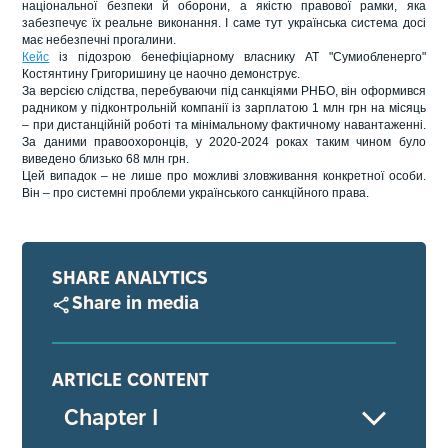
національної безпеки й оборони, а якістю правової рамки, яка
забезпечує їх реальне виконання. І саме тут українська система досі
має небезпечні прогалини.
Кейс
із підозрою бенефіціарному власнику АТ "Сумиобленерго"
Костянтину Григоришину це наочно демонструє.
За версією слідства, перебуваючи під санкціями РНБО, він оформився
радником у підконтрольній компанії із зарплатою 1 млн грн на місяць
– при дистанційній роботі та мінімальному фактичному навантаженні.
За даними правоохоронців, у 2020-2024 роках таким чином було
виведено близько 68 млн грн.
Цей випадок – не лише про можливі зловживання конкретної особи.
Він – про системні проблеми українського санкційного права.
SHARE ANALYTICS
Share in media
ARTICLE CONTENT
Chapter І