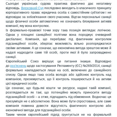
Сьогодні українська судова практика фактично дає негативну
відповідь.
послідовно виходить із класичного принципу
Верховний Суд
корпоративного права: юридична особа є самостійним суб'єктом і не
відповідає за зобов'язання свого учасника. Відтак персональні санкції
щодо фізичної особи автоматично не означають блокування активів
компанії, яку вона контролює.
Із формально-правової точки зору така позиція виглядає логічною.
Однак у площині санкційної політики вона породжує очевидний
дисбаланс. Компанія, що перебуває під фактичним контролем
підсанкційної особи, зберігає можливість вільно розпоряджатися
своїми активами. А це означає, що економічна вигода зрештою може й
надалі надходити саме тій особі, проти якої й було запроваджено
санкції.
Європейський Союз вирішує це питання інакше. Відповідно
до
щодо застосування Регламенту (ЄС) №269/2014, санкції
роз'яснень
формально накладаються лише на осіб, включених до санкційного
списку. Однак якщо така особа володіє або здійснює контроль над
компанією, презюмується, що її контроль поширюється й на активи
цієї юридичної особи.
Це означає, що будь-які кошти чи ресурси, надані такій компанії,
розглядаються як такі, що потенційно можуть приносити вигоду
підсанкційній особі – а отже, підпадають під обмеження. Водночас ця
презумпція не є абсолютною. Вона може бути спростована, але саме
компанія повинна довести відсутність фактичного контролю або
економічної вигоди для підсанкційної особи.
Таким чином європейський підхід грунтується не на формальній