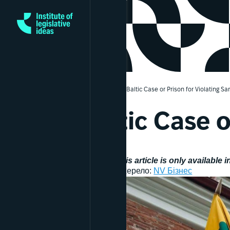
>
>
Mainpage
Articles
Baltic Case or Prison for Violating Sa
Baltic Case o
This article is only available 
Джерело:
NV Бізнес