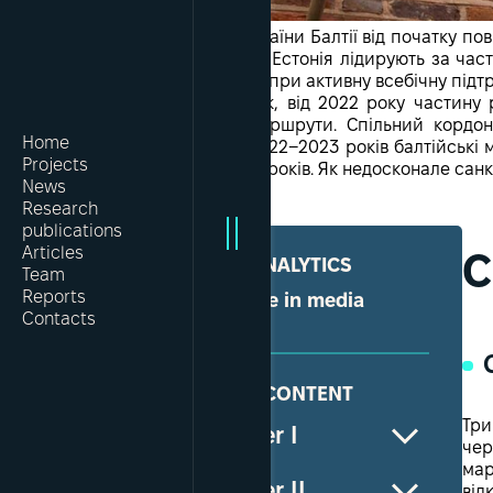
Країни Балтії від початку п
та Естонія лідирують за час
попри активну всебічну підт
Так, від 2022 року частину
маршрути. Спільний кордон
Home
2022−2023 років балтійські 
Projects
вироків. Як недосконале сан
News
Research
publications
Articles
C
SHARE ANALYTICS
Team
Reports
Share in media
Contacts
ARTICLE CONTENT
Три
Chapter І
чер
мар
Chapter ІI
від