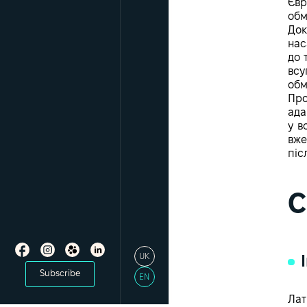
Євр
обм
Док
нас
до 
всу
обм
Про
ада
у в
вже
піс
C
UK
Subscribe
EN
Лат