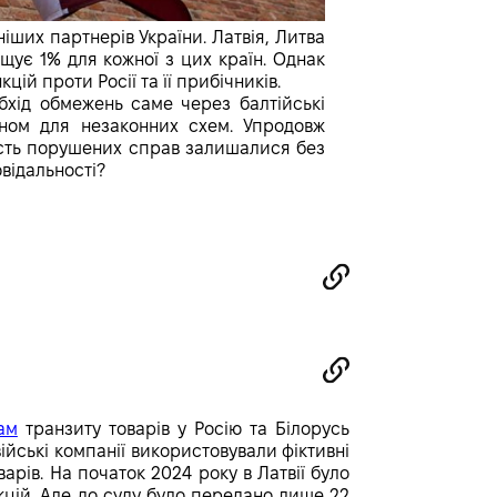
іших партнерів України. Латвія, Литва
щує 1% для кожної з цих країн. Однак
й проти Росії та її прибічників.
обхід обмежень саме через балтійські
кном для незаконних схем. Упродовж
шість порушених справ залишалися без
відальності?
ам
транзиту товарів у Росію та Білорусь
ійські компанії використовували фіктивні
рів. На початок 2024 року в Латвії було
цій. Але до суду було передано лише 22