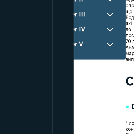
спр
що 
Chapter ІII
Вод
які
Chapter IV
до 
пос
70 
Chapter V
Ана
мар
вип
C
Чис
кон