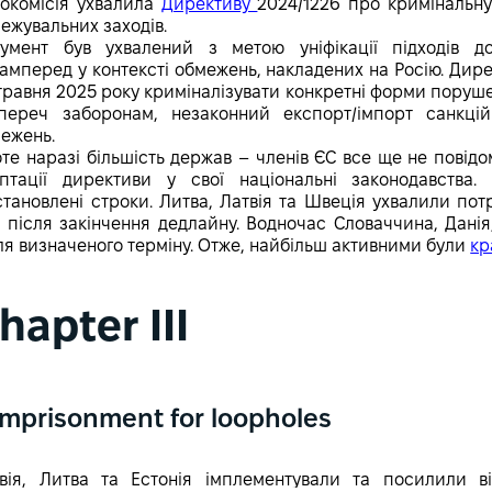
окомісія ухвалила
Директиву
2024/1226 про кримінальну
ежувальних заходів.
умент був ухвалений з метою уніфікації підходів д
амперед у контексті обмежень, накладених на Росію. Дир
травня 2025 року криміналізувати конкретні форми поруше
переч заборонам, незаконний експорт/імпорт санкці
ежень.
те наразі більшість держав – членів ЄС все ще не повід
птації директиви у свої національні законодавства
становлені строки. Литва, Латвія та Швеція ухвалили пот
 після закінчення дедлайну. Водночас Словаччина, Данія
ля визначеного терміну. Отже, найбільш активними були
кр
hapter ІII
Imprisonment for loopholes
вія, Литва та Естонія імплементували та посилили ві