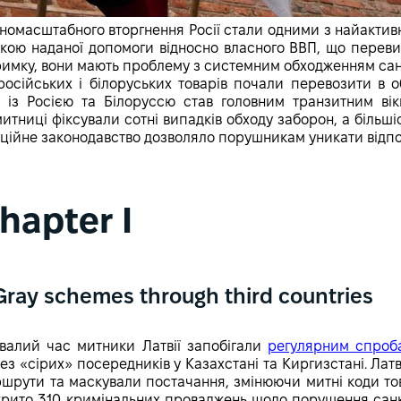
овномасштабного вторгнення Росії стали одними з найактивн
ткою наданої допомоги відносно власного ВВП, що переви
римку, вони мають проблему з системним обходженням санкці
 російських і білоруських товарів почали перевозити в 
 із Росією та Білоруссю став головним транзитним ві
митниці фіксували сотні випадків обходу заборон, а біль
кційне законодавство дозволяло порушникам уникати відпо
hapter І
Gray schemes through third countries
валий час митники Латвії запобігали
регулярним спроб
ез «сірих» посередників у Казахстані та Киргизстані. Латв
шрути та маскували постачання, змінюючи митні коди това
крито 310 кримінальних проваджень щодо порушення санк