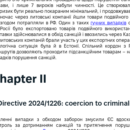
ави, і лише 7 вироків набули чинності. Це створювал
ризик бути реально покараним мінімальний, і продовжував
ночас через литовські компанії йшли товари подвійного
 згодом потрапляли в РФ. Один з таких
гучних випадків
с
Росії було експортовано товарів подвійного використ
тавки здійснювалися в обхід санкцій і ввозились через Ка
литовських компаній брали участь у цих експортних опера
логічна ситуація була й в Естонії. Спільний кордон з 
шрутів дозволяють проходити підсанкційним товарам – на
адків порушення санкцій.
hapter ІI
Directive 2024/1226: coercion to criminal
ленні випадки з обходом заборон змусили ЄС вдоско
троль за дотриманням санкцій та притягнення порушни