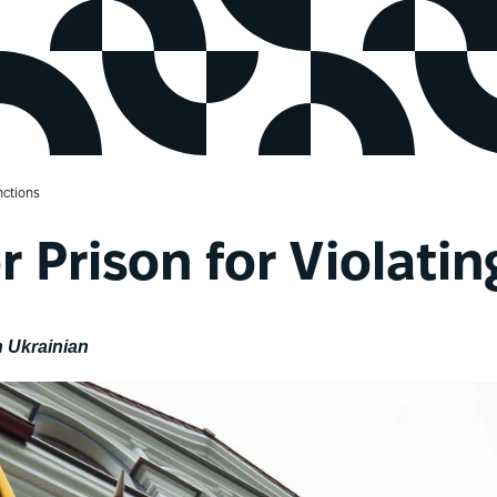
nctions
r Prison for Violati
in Ukrainian