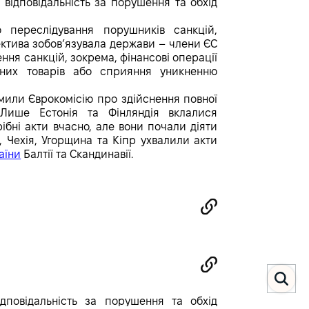
 відповідальність за порушення та обхід
о переслідування порушників санкцій,
ектива зобов’язувала держави – члени ЄС
ння санкцій, зокрема, фінансові операції
йних товарів або сприяння уникненню
омили Єврокомісію про здійснення повної
. Лише Естонія та Фінляндія вклалися
рібні акти вчасно, але вони почали діяти
, Чехія, Угорщина та Кіпр ухвалили акти
аїни
Балтії та Скандинавії.
дповідальність за порушення та обхід