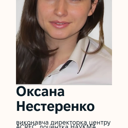
Оксана
Нестеренко
виконавча директорка центру
ACREC, доцентка НаУКМА,