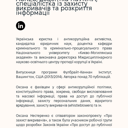
спеціалістка із захисту
викривачів та розкриття
інформації
Українська юристка і антикорупційна активістка,
кандидатка юридичних наук, доцентка кафедри
кримінального та кримінально-процесуального права
Національного університету «Києво-Могилянська
академія» та виконавча директорка Міждисциплінарного
науково-освітнього центру протидії корупції в Україні.
Випускниця програми Фулбрайт-Кеннан Інститут,
Вашингтон, США (2013/2014). Авторка понад 70 публікацій.
Оксана є фахівцем у сфері антикорупційної політики,
конституційного права, зокрема, свободи висловлювання
та масової інформації, права на доступ до публічної
інформації, захисту персональних даних, відкритого
врядування, захисту викривачів (whistleblowers) та ін.
Оксана Нестеренко є співавтором законопроекту «Про
захист викривачів», а також була учасником робочої групи
щодо розробки Законів України «Про доступ до публічної