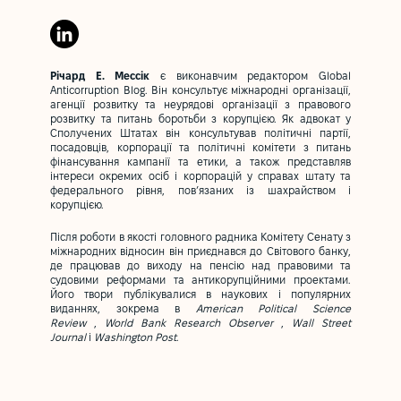
Річард Е. Мессік
є виконавчим редактором Global
Anticorruption Blog. Він консультує міжнародні організації,
агенції розвитку та неурядові організації з правового
розвитку та питань боротьби з корупцією. Як адвокат у
Сполучених Штатах він консультував політичні партії,
посадовців, корпорації та політичні комітети з питань
фінансування кампанії та етики, а також представляв
інтереси окремих осіб і корпорацій у справах штату та
федерального рівня, пов’язаних із шахрайством і
корупцією.
Після роботи в якості головного радника Комітету Сенату з
міжнародних відносин він приєднався до Світового банку,
де працював до виходу на пенсію над правовими та
судовими реформами та антикорупційними проектами.
Його твори публікувалися в наукових і популярних
виданнях, зокрема в
American Political Science
Review
,
World Bank Research Observer
,
Wall Street
Journal
і
Washington Post
.