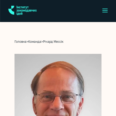
Головна
>
Команда
>
Річард Мессік