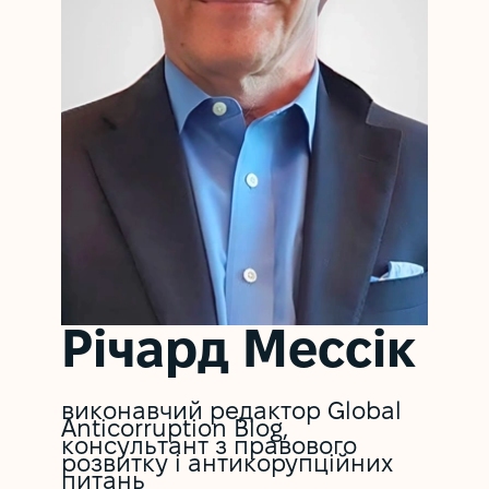
Річард Мессік
виконавчий редактор Global
Anticorruption Blog,
консультант з правового
розвитку і антикорупційних
питань