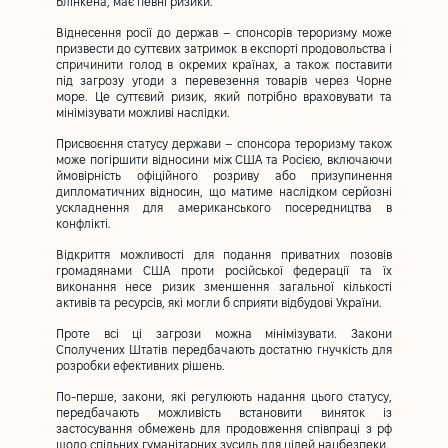
Блінкена, має певні ризики.
Віднесення росії до держав – спонсорів тероризму може
призвести до суттєвих затримок в експорті продовольства і
спричинити голод в окремих країнах, а також поставити
під загрозу угоди з перевезення товарів через Чорне
море. Це суттєвий ризик, який потрібно враховувати та
мінімізувати можливі наслідки.
Присвоєння статусу держави – спонсора тероризму також
може погіршити відносини між США та Росією, включаючи
ймовірність офіційного розриву або призупинення
дипломатичних відносин, що матиме наслідком серйозні
ускладнення для американського посередництва в
конфлікті.
Відкриття можливості для подання приватних позовів
громадянами США проти російської федерації та їх
виконання несе ризик зменшення загальної кількості
активів та ресурсів, які могли б сприяти відбудові України.
Проте всі ці загрози можна мінімізувати. Закони
Сполучених Штатів передбачають достатню гнучкість для
розробки ефективних рішень.
По-перше, закони, які регулюють надання цього статусу,
передбачають можливість встановити виняток із
застосування обмежень для продовження співпраці з рф
щодо спільних гуманітарних зусиль для цілей нацбезпеки.