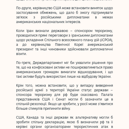
По-друге, керівництво США може встановити виняток щодо
застосування обмежень, що дало б змогу підтримувати
зв’язок з російськими дипломатами в межах
американських національних інтересів.
Коли Іран визнали державою – спонсором тероризму,
проводилися прямі переговори з іранськими дипломатами
щодо укладення Спільного всеосяжного плану дій (JCPOA),
а до керівництва Північної Кореї американський
президент та інші чиновники здійснювали дипломатичні
візити.
По-третє, Держдепартамент міг би ухвалити рішення про
те, що на конфісковані активи не поширюватиметься право
американських громадян вимагати відшкодування, і що
такі активи будуть використані лише на відбудову України.
Крім того, можна встановити, що у випадку виведення
російської армії з території України статус держави –
спонсора тероризму для рф буде скасовано. Палата
представників США і Сенат могли б зазначити це в
спільній резолюції. Якщо це зробити, у росії може з’явитися
більше стимулів припинити війну.
США, Канада та інші держави як альтернативу могли б
зробити спільну декларацію, якою б визначили рф та її
керівні органи організаторами терористичних атак в