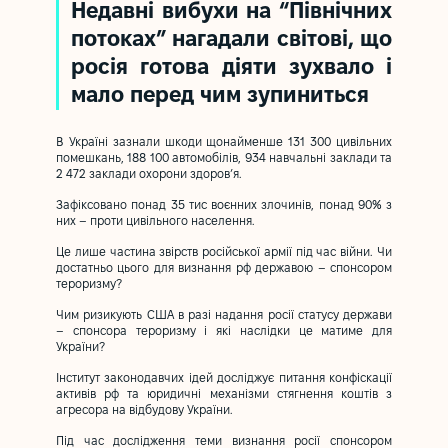
Недавні вибухи на “Північних
потоках” нагадали світові, що
росія готова діяти зухвало і
мало перед чим зупиниться
В Україні зазнали шкоди щонайменше 131 300 цивільних
помешкань, 188 100 автомобілів, 934 навчальні заклади та
2 472 заклади охорони здоров’я.
Зафіксовано понад 35 тис воєнних злочинів, понад 90% з
них – проти цивільного населення.
Це лише частина звірств російської армії під час війни. Чи
достатньо цього для визнання рф державою – спонсором
тероризму?
Чим ризикують США в разі надання росії статусу держави
– спонсора тероризму і які наслідки це матиме для
України?
Інститут законодавчих ідей досліджує питання конфіскації
активів рф та юридичні механізми стягнення коштів з
агресора на відбудову України.
Під час дослідження теми визнання росії спонсором