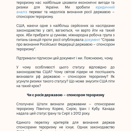
тероризму нас найбільше цікавили економічні вигоди та
ризики для України. Ми зробили
юридичний
аналіз
переваг та недоліків визнання росії державою –
спонсором тероризму.
США, маючи одне з найбільш серйозних за наслідками
законодавство у світі, вагаються, чи варто йти на такий
крок. Аби прибрати ці сумніви, міжнародна робоча група з
питань санкцій проти росії опублікувала
документ
“Справа
про визнання Російської Федерації державою – спонсором
тероризму”.
Підтримали підписом цей документ і ми. Пояснюємо, чому.
У чому особливості цього статусу відповідно до
законодавства США? Чому світові лідери не поспішають
визнавати рф державою – спонсором тероризму? Як
усунути ризики такого статусу? Що може змусити США піти
на такий крок?
Чи є росія державою – спонсором тероризму
Сполучені Штати визнали державами – спонсорами
тероризму Північну Корею, Сирію, Іран і Кубу. Канада
надала цей статус Ірану та Сирії з 2012 року.
Єдиного переліку критеріїв для визнання держав
спонсорами тероризму не існує. Однак законодавство