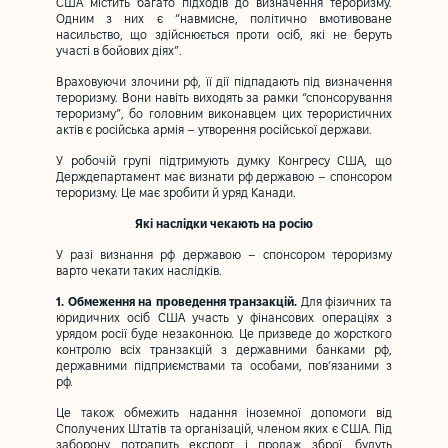
США містить багато підходів до визначення тероризму.
Одним з них є “навмисне, політично вмотивоване
насильство, що здійснюється проти осіб, які не беруть
участі в бойових діях”.
Враховуючи злочини рф, її дії підпадають під визначення
тероризму. Вони навіть виходять за рамки “спонсорування
тероризму”, бо головним виконавцем цих терористичних
актів є російська армія – утворення російської держави.
У робочій групі підтримують думку Конгресу США, що
Держдепартамент має визнати рф державою – спонсором
тероризму. Це має зробити й уряд Канади.
Які наслідки чекають на росію
У разі визнання рф державою – спонсором тероризму
варто чекати таких наслідків.
1. Обмеження на проведення транзакцій.
Для фізичних та
юридичних осіб США участь у фінансових операціях з
урядом росії буде незаконною. Це призведе до жорсткого
контролю всіх транзакцій з державними банками рф,
державними підприємствами та особами, пов’язаними з
рф.
Це також обмежить надання іноземної допомоги від
Сполучених Штатів та організацій, членом яких є США. Під
заборону потрапить експорт і продаж зброї, будуть