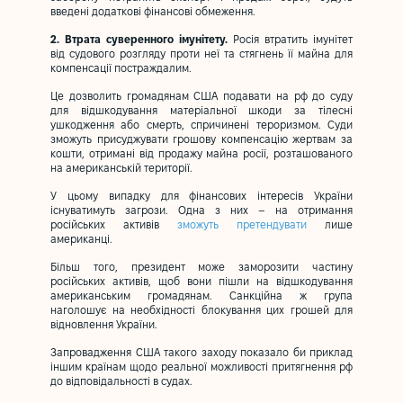
введені додаткові фінансові обмеження.
2. Втрата суверенного імунітету.
Росія втратить імунітет
від судового розгляду проти неї та стягнень її майна для
компенсації постраждалим.
Це дозволить громадянам США подавати на рф до суду
для відшкодування матеріальної шкоди за тілесні
ушкодження або смерть, спричинені тероризмом. Суди
зможуть присуджувати грошову компенсацію жертвам за
кошти, отримані від продажу майна росії, розташованого
на американській території.
У цьому випадку для фінансових інтересів України
існуватимуть загрози. Одна з них – на отримання
російських активів
зможуть претендувати
лише
американці.
Більш того, президент може заморозити частину
російських активів, щоб вони пішли на відшкодування
американським громадянам. Санкційна ж група
наголошує на необхідності блокування цих грошей для
відновлення України.
Запровадження США такого заходу показало би приклад
іншим країнам щодо реальної можливості притягнення рф
до відповідальності в судах.