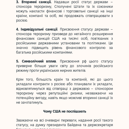
3. Вторинні санкції.
Надавши росії статус держави –
спонсора тероризму, Сполучені Штати та їх союзники
можуть накласти фінансові і торговельні санкції на інші
країни, компанії та осіб, які продовжать співпрацювати з
росією.
4. Індивідуальні санкції
. Присвоєння статусу держави –
спонсора тероризму призведе до негайного розширення
фінансових санкцій США на тисячі осіб, пов’язаних з
російськими державними установами та політиками. Це
значно підвищить рівень фінансового контролю за
багатьма російськими компаніями.
5. Символічний вплив
. Присвоєння рф цього статусу
приверне більше уваги світу до злочинів російського
режиму проти українських мирних жителів.
Крім того, більшість країн та компаній, які до цього
укладали контракти з росією або планували їх укладати,
відмовлятимуться від співпраці з державою – спонсором
тероризму через репутаційні ризики, незважаючи на
потенційну вигоду, навіть якщо можливі вторинні санкції їх
не зачіпатимуть.
Чому США не поспішають
Зважаючи на всі очевидні переваги, надання росії такого
статусу, на думку президента Байдена та держсекретаря