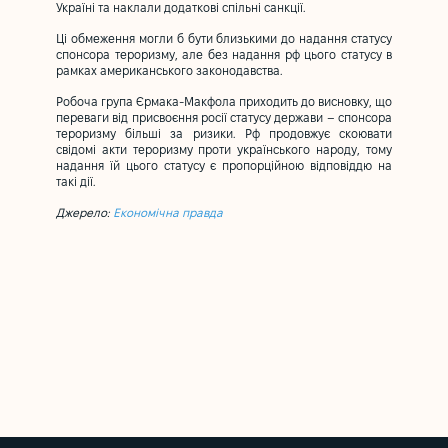
Україні та наклали додаткові спільні санкції.
Ці обмеження могли б бути близькими до надання статусу
спонсора тероризму, але без надання рф цього статусу в
рамках американського законодавства.
Робоча група Єрмака-Макфола приходить до висновку, що
переваги від присвоєння росії статусу держави – спонсора
тероризму більші за ризики. Рф продовжує скоювати
свідомі акти тероризму проти українського народу, тому
надання їй цього статусу є пропорційною відповіддю на
такі дії.
Джерело:
Економічна правда