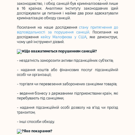
законодавство, і обхід санкцій був криміналізований лише
в 16 країнах. Аналітики Інституту законодавчих ідей
досліджували це питання і майже два роки адвокатували
криміналізацію обходу санкцій.
Посилання на наше дослідження
стану притягнення до
відповідальності за порушення санкцій
. Посилання на
дослідження
кейсу Малофеєва у США
, яке демонструє,
чому цей інструмент дієвий.
Що вважатиметься порушенням санкцій?
- нездатність заморозити активи підсанкційних суб’єктів;
- надання коштів або фінансових послуг підсанкційній
особі чи організації;
- торгівля чи перевезення заборонених санкціями товарів;
- ведення бізнесу з державними підприємствами країн, які
перебувають під санкціями;
- надання підсанкційній особі дозволу на в’їзд чи проїзд
транзитом;
- інші способи обходу.
Яке покарання?