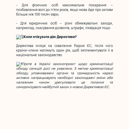
- Для фізичних осіб максимальне покарання –
позбавлення волі до п’яти років, якщо мова йде про активи
більше ніж 100 тисяч євро;
- Для юридичних осіб – різні обмежувальні заходи,
наприклад, скасування дозволів, штрафи, ліквідація тощо
Коли очікувати дію Директиви?
Директива очікує на схвалення Радою ЄС, після чого
країни-члени матимуть один рік, щоб імплементувати її в
національне законодавство.
Проте в Україні законопроєкт щодо криміналізації
обходу санкцій досі не ухвалено. З метою криміналізації
обходу, уповноважені органи та громадськість наразі
активно напрацьовують необхідні законодавчі зміни аби
належним чином урегулювати це питання та
синхронізувати майбутній закон з новою Директивою ЄС.