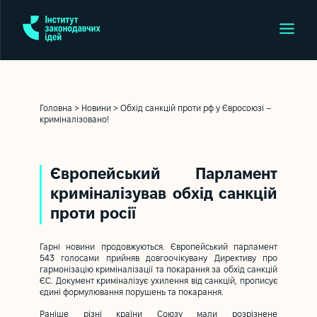
Головна
>
Новини
>
Обхід санкцій проти рф у Євросоюзі –
криміналізовано!
Європейський Парламент
криміналізував обхід санкцій
проти росії
Гарні новини продовжуються. Європейський парламент
543 голосами прийняв довгоочікувану Директиву про
гармонізацію криміналізації та покарання за обхід санкцій
ЄС. Документ криміналізує ухилення від санкцій, прописує
єдині формулювання порушень та покарання.
Раніше різні країни Союзу мали розрізнене